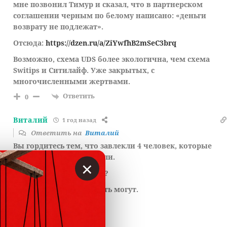
мне позвонил Тимур и сказал, что в партнерском
соглашении черным по белому написано: «деньги
возврату не подлежат».
Отсюда:
https://dzen.ru/a/ZiYwfhB2mSeC3brq
Возможно, схема UDS более экологична, чем схема
Switips и Ситилайф. Уже закрытых, с
многочисленными жертвами.
Ответить
0
Виталий
1 год назад
Ответить на
Виталий
Вы гордитесь тем, что завлекли 4 человек, которые
ничего продать не смогли.
×
Стоит ли этим гордится?
Они ж и в морду плюнуть могут.
Ответить
0