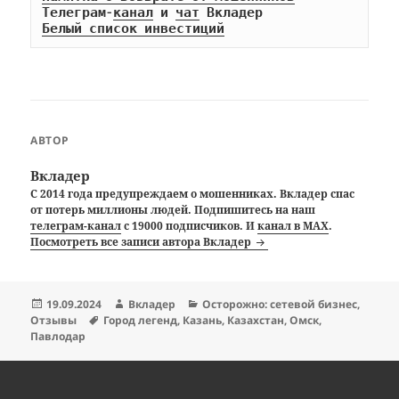
Телеграм-
канал
 и 
чат
Белый список инвестиций
АВТОР
Вкладер
С 2014 года предупреждаем о мошенниках. Вкладер спас
от потерь миллионы людей. Подпишитесь на наш
телеграм-канал
с 19000 подписчиков. И
канал в MAX
.
Посмотреть все записи автора Вкладер
Опубликовано
Автор
Рубрики
19.09.2024
Вкладер
Осторожно: сетевой бизнес
,
Метки
Отзывы
Город легенд
,
Казань
,
Казахстан
,
Омск
,
Павлодар