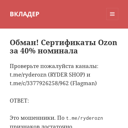
ВКЛАДЕР
МЕНЮ
И
ВИДЖЕТЫ
Обман! Сертификаты Ozon
за 40% номинала
Проверьте пожалуйста каналы:
t.me/ryderozn (RYDER SHOP) и
t.me/c/3377926258/962 (Flagman)
ОТВЕТ:
Это мошенники. По
t.me/ryderozn
признаков достаточно.