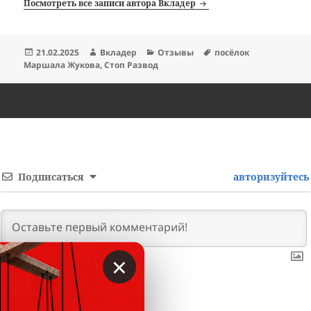
Посмотреть все записи автора Вкладер
Опубликовано
Автор
Рубрики
Метки
21.02.2025
Вкладер
Отзывы
посёлок
Маршала Жукова
,
Стоп Развод
Подписаться
авторизуйтесь
×
0
КОММЕНТАРИЕВ