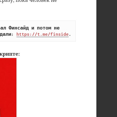
сразу, пока человек не
ал Финсайд и потом не 
дали: 
https://t.me/finside
.
крипте: