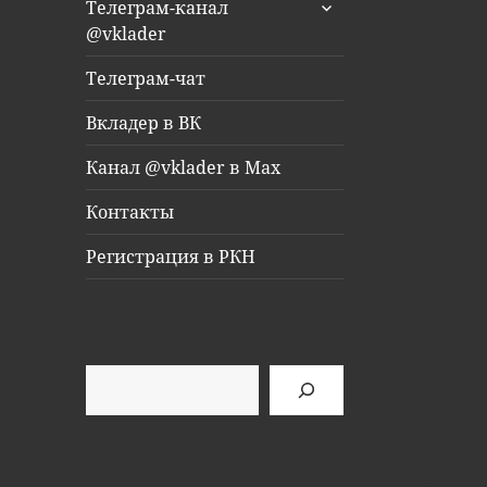
раскрыть
Телеграм-канал
дочернее
@vklader
меню
Телеграм-чат
Вкладер в ВК
Канал @vklader в Max
Контакты
Регистрация в РКН
Поиск