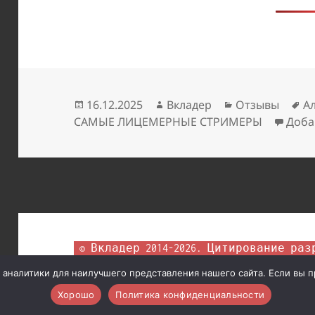
Опубликовано
Автор
Рубрики
М
16.12.2025
Вкладер
Отзывы
А
САМЫЕ ЛИЦЕМЕРНЫЕ СТРИМЕРЫ
Доба
 © Вкладер 2014-2026. Цитирование разрешается с гиперссылкой на 
сайт vklader.ru или 
телеграм-канал @vk
аналитики для наилучшего представления нашего сайта. Если вы про
Хорошо
Политика конфиденциальности