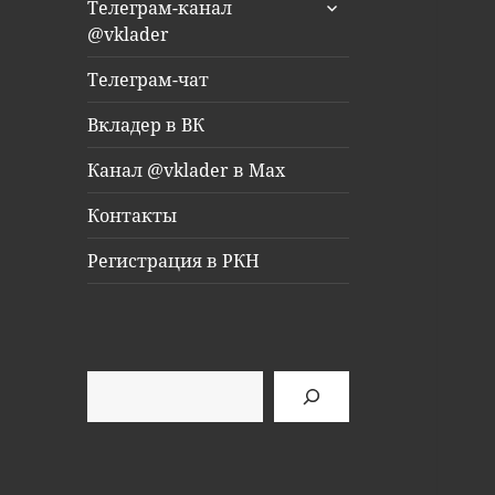
раскрыть
Телеграм-канал
дочернее
@vklader
меню
Телеграм-чат
Вкладер в ВК
Канал @vklader в Max
Контакты
Регистрация в РКН
Поиск