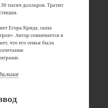
130 тысяч долларов. Тратит
стиции.
яет Егора Крида, сына
рон». Автор сомневается в
ет, что его семья была
 сочетание
 играми.
одальше
звод