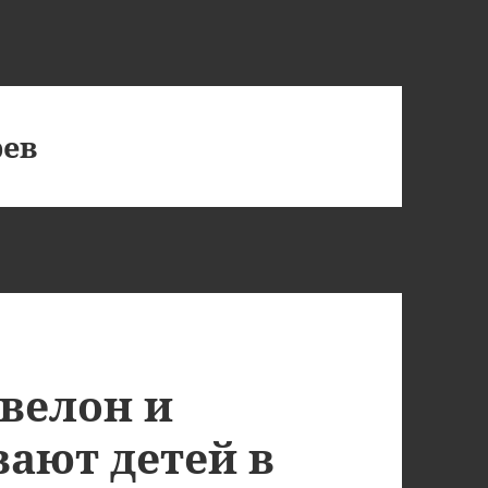
рев
Эвелон и
вают детей в