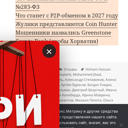
№283-ФЗ
Что станет с P2P-обменом в 2027 году
Жулики представляются Coin Hunter
Мошенники назвались Greenstone
Сrypto Bank (якобы Хорватия)
×
Опубликовано
Автор
Рубрики
Метки
23.05.2025
Вкладер
Отзывы
Hisham Hassan
Alyass
,
MAQ Capital
,
Marwan Alsalami
,
Mohammed Jihad
,
Muammar Mansur
,
Алекс Топаль
,
Александр Степавиков
,
Алина
Васильева
,
Алина Фрейдина
,
Артём Бурасов
,
Богдан Гнедко
,
Вардан Караханян
,
Ганна Стельмах
,
Дмитрий Безуглый
,
Ивана
Белякова
,
Илья Зубарь
,
Ирина Калиберда
,
Ирина Маврина
,
Катя Муллаянова
,
Кирилл Сержантов
,
Михаил Пехота
,
Ольга
Бишко
,
Павел Лопатин
,
Тарас Козарь
,
Тимур Муллаянов
,
токен
к записи Re: Шух
ULX
,
Шухрат Шадибеков
Добавить комментарий
Мы используем куки, Яндекс.Метрику и другие средства
аналитики для наилучшего представления нашего сайта.
Если вы продолжите использовать сайт, значит, вас это
 © Вкладер 2014-2026. Цитирование разрешается с 