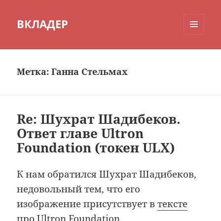
ВКЛАДЕР
МЕНЮ
И
ВИДЖЕТЫ
Метка:
Ганна Стельмах
Re: Шухрат Шадибеков.
Ответ главе Ultron
Foundation (токен ULX)
К нам обратился Шухрат Шадибеков,
недовольный тем, что его
изображение присутствует в
тексте
про Ultron Foundation
.