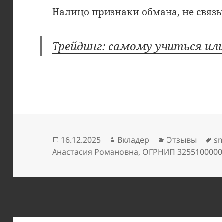
Налицо признаки обмана, не связы
Трейдинг: самому учиться или
Опубликовано
Автор
Рубрики
М
16.12.2025
Вкладер
Отзывы
sm
Анастасия Романовна
,
ОГРНИП 3255100000