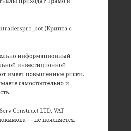
игналы приходят прямо в
mtraderspro_bot (Крипта с
тельно информационный
альной инвестиционной
ют имеет повышенные риски.
маете самостоятельно и
сть.
Serv Construct LTD, VAT
докимова — не поясняется.