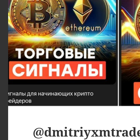
@dmitriyxmtrade