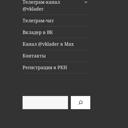
раскрыть
Телеграм-канал
дочернее
@vklader
меню
Телеграм-чат
Вкладер в ВК
Канал @vklader в Max
Контакты
Регистрация в РКН
Поиск