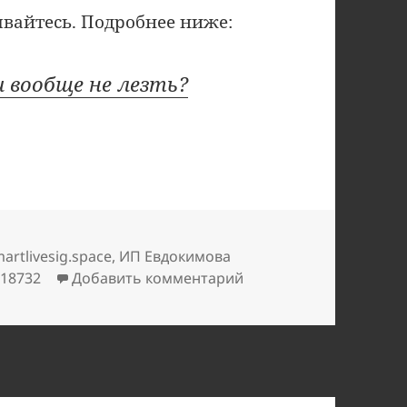
вайтесь. Подробнее ниже:
 вообще не лезть?
етки
artlivesig.space
,
ИП Евдокимова
к записи @dmitriyxmtr
18732
Добавить комментарий