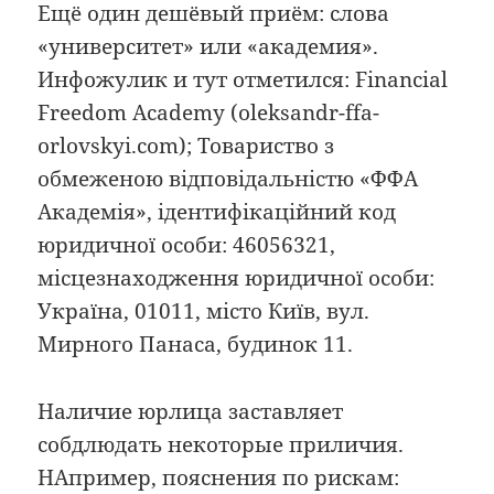
Ещё один дешёвый приём: слова
«университет» или «академия».
Инфожулик и тут отметился: Financial
Freedom Academy (oleksandr-ffa-
orlovskyi.com); Товариство з
обмеженою відповідальністю «ФФА
Академія», ідентифікаційний код
юридичної особи: 46056321,
місцезнаходження юридичної особи:
Україна, 01011, місто Київ, вул.
Мирного Панаса, будинок 11.
Наличие юрлица заставляет
собдлюдать некоторые приличия.
НАпример, пояснения по рискам: