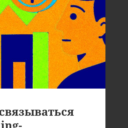
 связываться
ding-