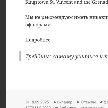
Kingstown St. Vincent and the Grenad
Мы не рекомендуем иметь никаки
офшорами.
Подробнее:
Трейдинг: самому учиться или
Опубликовано
Автор
Рубрики
М
18.09.2025
Вкладер
Отзывы
@
к
1779 LLC 2022
Добавить комментарий