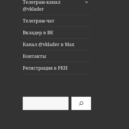
раскрыть
Телеграм-канал
дочернее
@vklader
меню
Телеграм-чат
Вкладер в ВК
Канал @vklader в Max
Контакты
Регистрация в РКН
Поиск