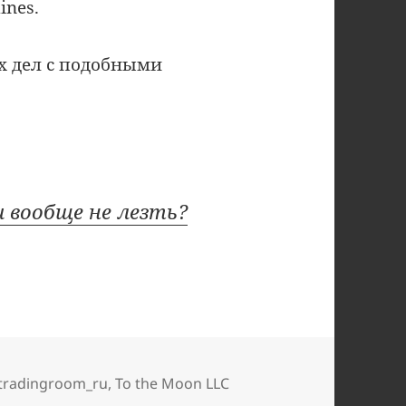
ines.
х дел с подобными
 вообще не лезть?
етки
tradingroom_ru
,
To the Moon LLC
 записи Почему не надо связываться с Just2Trade, trading