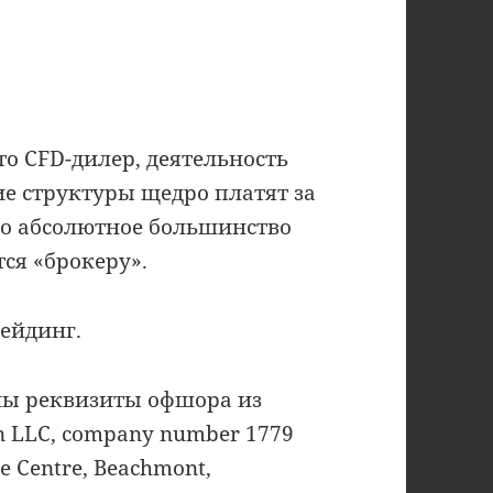
Это CFD-дилер, деятельность
ие структуры щедро платят за
то абсолютное большинство
ся «брокеру».
ейдинг.
аны реквизиты офшора из
 LLC, company number 1779
te Centre, Beachmont,