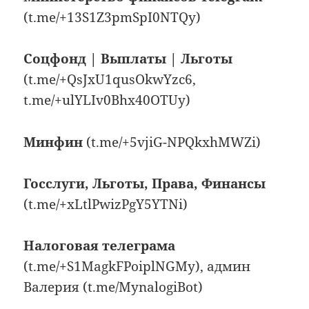
(t.me/+13S1Z3pmSpI0NTQy)
Соцфонд | Выплаты | Льготы
(t.me/+QsJxU1qusOkwYzc6,
t.me/+ulYLIv0Bhx40OTUy)
Минфин
(t.me/+5vjiG-NPQkxhMWZi)
Госслуги, Льготы, Права, Финансы
(t.me/+xLtlPwizPgY5YTNi)
Налоговая телеграма
(t.me/+S1MagkFPoiplNGMy), админ
Валерия (t.me/MynalogiBot)