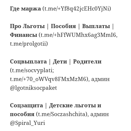
Где маржа
(t.me/+Yf8q42jcEHc0YjNi)
Про Льготы | Пособия | Выплаты |
Финансы
(t.me/+hFfWUMhx6ag3MmI6,
t.me/prolgotii)
Соцвыплата | Дети | Родители
(t.me/socvyplati;
t.me/+70_oWVqv8FMxMzM6), админ
@lgotniksocpaket
Соцзащита | Детские льготы и
пособия
(t.me/Soczashchita), админ
@Spiral_Yuri