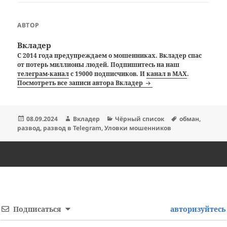
АВТОР
Вкладер
С 2014 года предупреждаем о мошенниках. Вкладер спас
от потерь миллионы людей. Подпишитесь на наш
телеграм-канал
с 19000 подписчиков. И
канал в MAX
.
Посмотреть все записи автора Вкладер
Опубликовано
Автор
Рубрики
Метки
08.09.2024
Вкладер
Чёрный список
обман
,
развод
,
развод в Telegram
,
Уловки мошенников
Подписаться
авторизуйтесь