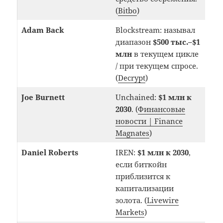
(
Bitbo
)
Adam Back
Blockstream: называл
диапазон
$500 тыс.–$1
млн
в текущем цикле
/ при текущем спросе.
(
Decrypt
)
Joe Burnett
Unchained:
$1 млн к
2030
. (
Финансовые
новости | Finance
Magnates
)
Daniel Roberts
IREN:
$1 млн к 2030
,
если биткойн
приблизится к
капитализации
золота. (
Livewire
Markets
)