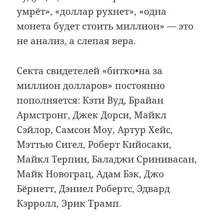
умрёт», «доллар рухнет», «одна
монета будет стоить миллион» — это
не анализ, а слепая вера.
Секта свидетелей «битко•на за
миллион долларов» постоянно
пополняется: Кэти Вуд, Брайан
Армстронг, Джек Дорси, Майкл
Сэйлор, Самсон Моу, Артур Хейс,
Мэттью Сигел, Роберт Кийосаки,
Майкл Терпин, Баладжи Сринивасан,
Майк Новограц, Адам Бэк, Джо
Бёрнетт, Дэниел Робертс, Эдвард
Кэрролл, Эрик Трамп.