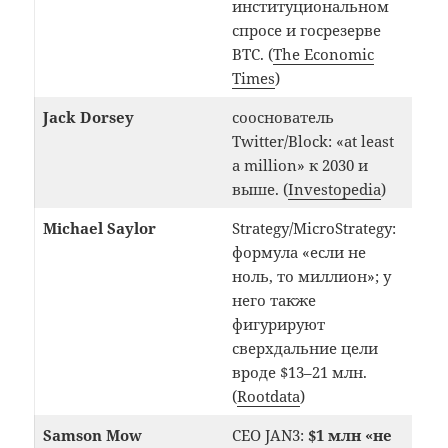
институциональном
спросе и госрезерве
BTC. (
The Economic
Times
)
Jack Dorsey
сооснователь
Twitter/Block: «at least
a million» к 2030 и
выше. (
Investopedia
)
Michael Saylor
Strategy/MicroStrategy:
формула «если не
ноль, то миллион»; у
него также
фигурируют
сверхдальние цели
вроде $13–21 млн.
(
Rootdata
)
Samson Mow
CEO JAN3:
$1 млн «не