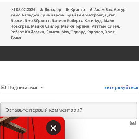
Опубликовано
Автор
Рубрики
Метки
08.07.2026
Вкладер
Крипта
Адам Бэк
,
Артур
Хейс
,
Баладжи Сринивасан
,
Брайан Армстронг
,
Джек
Дорси
,
Джо Бёрнетт
,
Дэниел Робертс
,
Кэти Вуд
,
Майк
Новограц
,
Майкл Сэйлор
,
Майкл Терпин
,
Мэттью Сигел
,
Роберт Кийосаки
,
Самсон Моу
,
Эдвард Кэрролл
,
Эрик
Трамп
Подписаться
авторизуйтесь
×