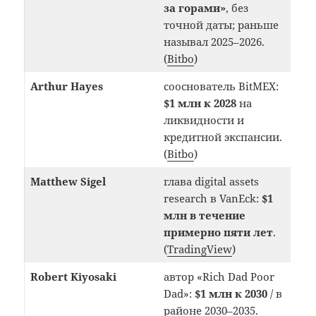
за горами»
, без
точной даты; раньше
называл 2025–2026.
(
Bitbo
)
Arthur Hayes
сооснователь BitMEX:
$1 млн к 2028
на
ликвидности и
кредитной экспансии.
(
Bitbo
)
Matthew Sigel
глава digital assets
research в VanEck:
$1
млн в течение
примерно пяти лет
.
(
TradingView
)
Robert Kiyosaki
автор «Rich Dad Poor
Dad»:
$1 млн к 2030
/ в
районе 2030–2035.