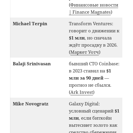
(
Финансовые новости
| Finance Magnates
)
Michael Terpin
Transform Ventures:
говорит о движении к
$1 млн
, но сначала
ждёт просадку в 2026.
(
Маркет Уотч
)
Balaji Srinivasan
бывший CTO Coinbase:
в 2023 ставил на
$1
млн за 90 дней
—
прогноз не сбылся.
(
Ark Invest
)
Mike Novogratz
Galaxy Digital:
условный сценарий
$1
млн
, если биткойн
вытесняет золото как
средство сбережения.