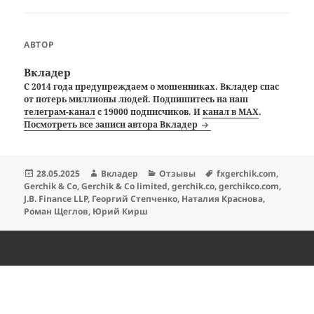
АВТОР
Вкладер
С 2014 года предупреждаем о мошенниках. Вкладер спас
от потерь миллионы людей. Подпишитесь на наш
телеграм-канал
с 19000 подписчиков. И
канал в MAX
.
Посмотреть все записи автора Вкладер
Опубликовано
Автор
Рубрики
Метки
28.05.2025
Вкладер
Отзывы
fxgerchik.com
,
Gerchik & Co
,
Gerchik & Co limited
,
gerchik.co
,
gerchikco.com
,
J.B. Finance LLP
,
Георгий Степченко
,
Наталия Краснова
,
Роман Щеглов
,
Юрий Кирш