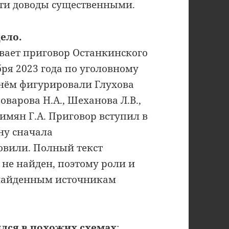
эти доводы существенными.
ело.
вает приговор Останкинского
бря 2023 года по уголовному
В нём фигурировали Глухова
воварова Н.А., Шеханова Л.В.,
кимян Г.А. Приговор вступил в
ну сначала
овили. Полный текст
не найден, поэтому роли и
 найденным источникам
лся в похожих схемах
: