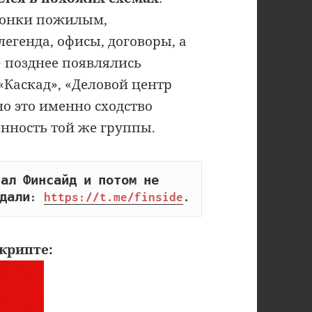
вонки пожилым,
егенда, офисы, договоры, а
» позднее появлялись
«Каскад», «Деловой центр
но это именно сходство
енность той же группы.
ал Финсайд и потом не 
дали: 
https://t.me/finside
.
крипте: