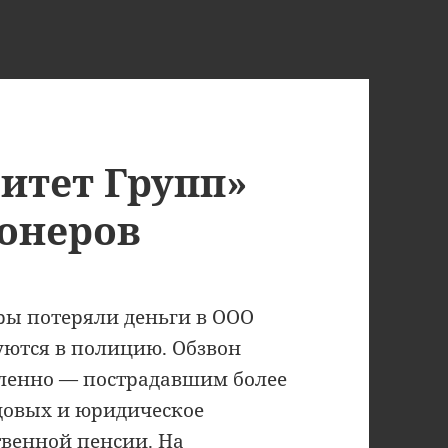
итет Групп»
онеров
ры потеряли деньги в ООО
уются в полицию. Обзвон
вленно — пострадавшим более
одовых и юридическое
твенной пенсии. На