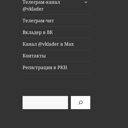
раскрыть
Телеграм-канал
дочернее
@vklader
меню
Телеграм-чат
Вкладер в ВК
Канал @vklader в Max
Контакты
Регистрация в РКН
Поиск