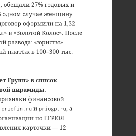
», обещали 27% годовых и
В одном случае женщину
 договор оформили на 1,32
л» в «Золотой Колос». После
ой развода: «юристы»
ый платёж в 100–300 тыс.
ет Групп» в список
вой пирамиды.
ризнаки финансовой
ы
и
, а
priofin.ru
priogp.ru
организации по ЕГРЮЛ
овления карточки — 12