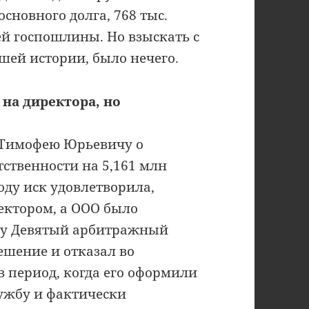
основного долга, 768 тыс.
ей госпошлины. Но взыскать с
шей истории, было нечего.
 на директора, но
 Тимофею Юрьевичу о
ственности на 5,161 млн
оду иск удовлетворила,
ектором, а ООО было
оду Девятый арбитражный
ешение и отказал во
в период, когда его оформили
ужбу и фактически