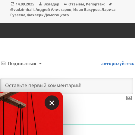
Опубликовано
Автор
Рубрики
Метки
14.09.2025
Вкладер
Отзывы
,
Репортаж
@vadzimbali
,
Андрей Алистаров
,
Иван Бакуров
,
Лариса
Гузеева
,
Фахверк Домогацкого
Подписаться
авторизуйтесь
×
0
КОММЕНТАРИЕВ