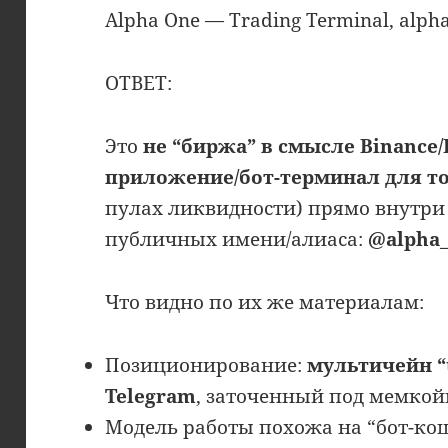
Alpha One — Trading Terminal, alpha
ОТВЕТ:
Это
не “биржа” в смысле Binance/
приложение/бот-терминал для т
пулах ликвидности) прямо внутри T
публичных имени/алиаса:
@alpha
Что видно по их же материалам:
Позиционирование:
мультичейн “t
Telegram
, заточенный под мемкой
Модель работы похожа на “бот-кош