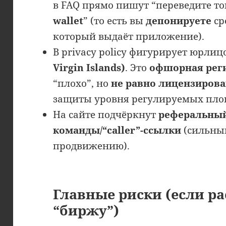
в FAQ прямо пишут “переведите т
wallet
” (то есть вы
депонируете
ср
который выдаёт приложение).
В privacy policy фигурирует юрлиц
Virgin Islands)
. Это
офшорная рег
“плохо”, но
не равно лицензиров
защиты уровня регулируемых пло
На сайте подчёркнут
реферальный
команды/“caller”-ссылки
(сильный
продвижению).
Главные риски (если р
“биржу”)