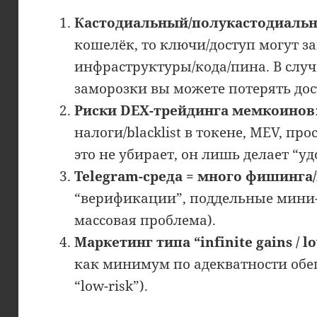
Кастодиальный/полукастодиаль
кошелёк, то ключи/доступ могут за
инфраструктуры/кода/пина. В случ
заморозки вы можете потерять дос
Риски DEX-трейдинга мемкоинов
налоги/blacklist в токене, MEV, п
это не убирает, он лишь делает “уд
Telegram-среда = много фишинга
“верификации”, поддельные мини-а
массовая проблема).
Маркетинг типа “infinite gains / lo
как минимум по адекватности об
“low-risk”).