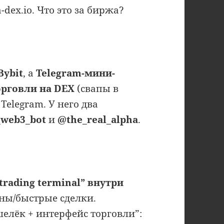
-dex.io. Что это за биржа?
Bybit
, а
Telegram-мини-
орговли на DEX
(свапы в
elegram. У него два
_web3_bot
и
@the_real_alpha
.
rading terminal” внутри
ны/быстрые сделки.
елёк + интерфейс торговли”: