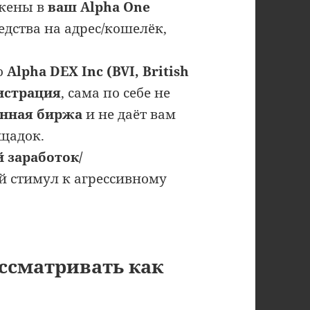
окены в
ваш Alpha One
едства на адрес/кошелёк,
о
Alpha DEX Inc (BVI, British
истрация
, сама по себе не
анная биржа
и не даёт вам
щадок.
 заработок/
 стимул к агрессивному
ассматривать как