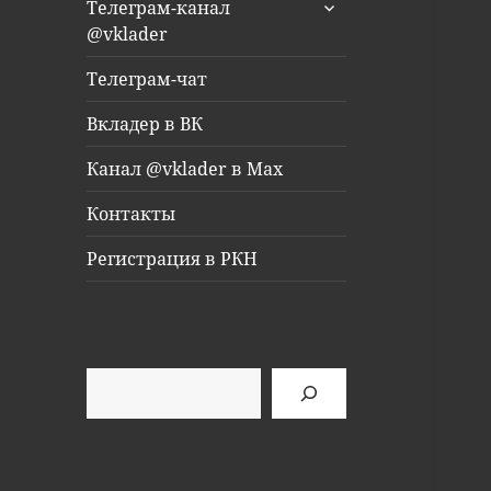
раскрыть
Телеграм-канал
дочернее
@vklader
меню
Телеграм-чат
Вкладер в ВК
Канал @vklader в Max
Контакты
Регистрация в РКН
Поиск