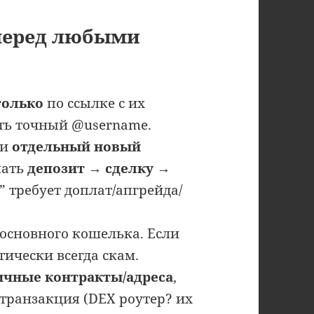
 перед любыми
только
по ссылке с их
ять точный @username.
ти
отдельный новый
лать
депозит → сделку →
г” требует доплат/апгрейда/
 основного кошелька. Если
тически всегда скам.
ичные контракты/адреса
,
 транзакция (DEX роутер? их