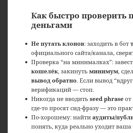
Как быстро проверить
деньгами
Не путать клонов
: заходить в бот
официального сайта/канала, свер
Проверка “на минималках”: завес
кошелёк
, закинуть
минимум
, сде
вывод обратно
. Если вывод “вдру
верификаций — стоп.
Никогда не вводить
seed phrase
от
где-то просят сид-фразу — это прак
По-хорошему: найти
аудиты/публ
понять, куда реально уходит ваша