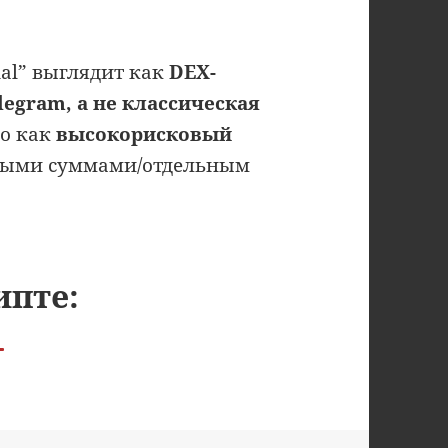
nal” выглядит как
DEX-
egram, а не классическая
ко как
высокорисковый
ными суммами/отдельным
ипте: