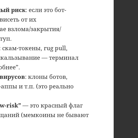
ный риск
: если это бот-
висеть от их
ае взлома/закрытия/
туп.
: скам-токены, rug pull,
роскальзывание — терминал
обнее”.
/вирусов
: клоны ботов,
ппы и т.п. (это реально
w-risk”
— это красный флаг
ещаний (мемкоины не бывают