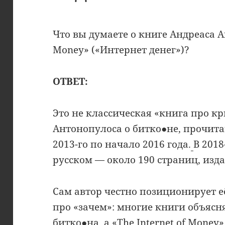
Что вы думаете о книге Андреаса А
Money» («Интернет денег»)?
ОТВЕТ:
Это не классическая «книга про к
Антонопулоса о битко●не, прочита
2013-го по начало 2016 года.
В 201
русском — около 190 страниц, изд
Сам автор честно позиционирует её
про «зачем»: многие книги объясн
битко●на, а «The Internet of Money