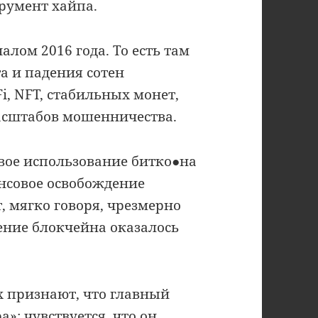
трумент хайпа.
лом 2016 года. То есть там
та и падения сотен
, NFT, стабильных монет,
асштабов мошенничества.
овое использование битко●на
нсовое освобождение
, мягко говоря, чрезмерно
ние блокчейна оказалось
х признают, что главный
»: чувствуется, что он