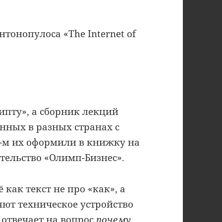
нтонопулоса «The Internet of
рипту», а сборник лекций
нных в разных странах с
8-м их оформили в книжку на
ательство «Олимп-Бизнес».
 как текст не про «как», а
яют техническое устройство
» отвечает на вопрос
почему