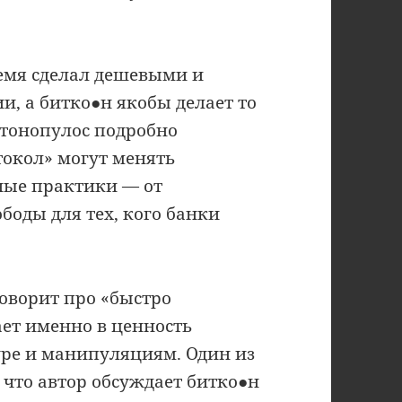
ремя сделал дешевыми и
, а битко●н якобы делает то
нтонопулос подробно
токол» могут менять
ные практики — от
оды для тех, кого банки
говорит про «быстро
ает именно в ценность
уре и манипуляциям. Один из
, что автор обсуждает битко●н