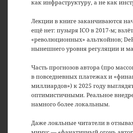
как инфраструктуру, а не как инс
Лекции в книге заканчиваются нача
ещё нет: пузыря ICO в 2017-м; взлё
«революционных» альткойнов; DeFi
нынешнего уровня регуляции и м
Часть прогнозов автора (про масс
в повседневных платежах и «фина
миллиардов») к 2025 году выглядят
оптимистичными. Реальное внедре
намного более локальным.
Даже лояльные читатели в отзыва
минус — «фанатичный огонь автора