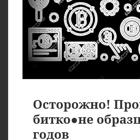
Осторожно! Про
битко●не образц
годов