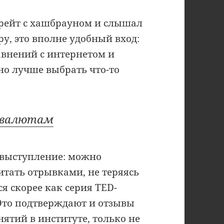
шрейт с хашбрауном и слышал
ру, это вполне удобный вход:
авнений с интернетом и
чно лучше выбрать что-то
товалютам
 выступление: можно
итать отрывками, не теряясь
ся скорее как серия TED-
 Это подтверждают и отзывы
нятий в институте, только не