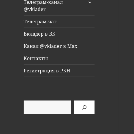
раскрыть
Телеграм-канал
дочернее
@vklader
меню
Телеграм-чат
Вкладер в ВК
Канал @vklader в Max
Контакты
Регистрация в РКН
Поиск