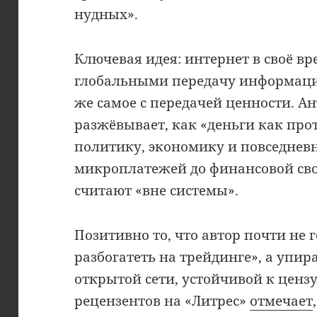
нудных».
Ключевая идея: интернет в своё в
глобальными передачу информации
же самое с передачей ценности. А
разжёвывает, как «деньги как про
политику, экономику и повседнев
микроплатежей до финансовой своб
считают «вне системы».
Позитивно то, что автор почти не 
разбогатеть на трейдинге», а упир
открытой сети, устойчивой к ценз
рецензентов на «Литрес»
отмечает