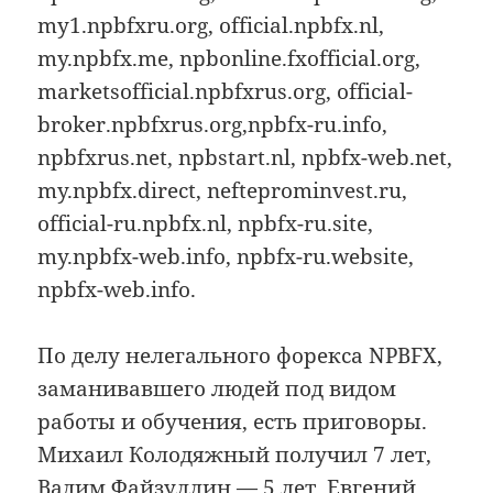
my1.npbfxru.org, official.npbfx.nl,
my.npbfx.me, npbonline.fxofficial.org,
marketsofficial.npbfxrus.org, official-
broker.npbfxrus.org,npbfx-ru.info,
npbfxrus.net, npbstart.nl, npbfx-web.net,
my.npbfx.direct, nefteprominvest.ru,
official-ru.npbfx.nl, npbfx-ru.site,
my.npbfx-web.info, npbfx-ru.website,
npbfx-web.info.
По делу нелегального форекса NPBFX,
заманивавшего людей под видом
работы и обучения, есть приговоры.
Михаил Колодяжный получил 7 лет,
Вадим Файзуллин — 5 лет. Евгений