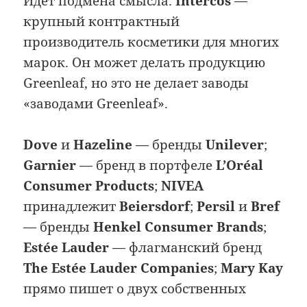
Идёт подмена смысла.
Intercos
—
крупный контрактный
производитель косметики для многих
марок. Он может делать продукцию
Greenleaf, но это не делает заводы
«заводами Greenleaf».
Dove
и
Hazeline
— бренды
Unilever
;
Garnier
— бренд в портфеле
L’Oréal
Consumer Products
;
NIVEA
принадлежит
Beiersdorf
;
Persil
и
Bref
— бренды
Henkel Consumer Brands
;
Estée Lauder
— флагманский бренд
The Estée Lauder Companies
;
Mary Kay
прямо пишет о двух собственных