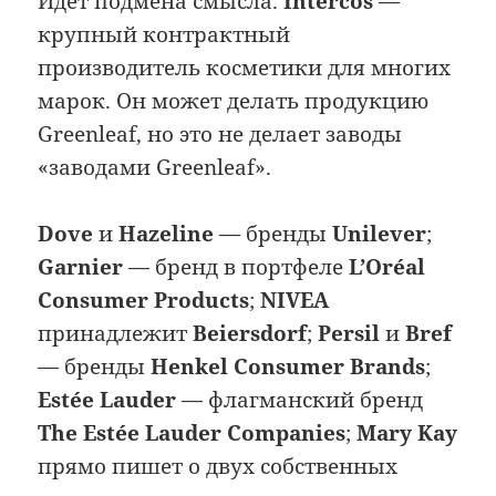
Идёт подмена смысла.
Intercos
—
крупный контрактный
производитель косметики для многих
марок. Он может делать продукцию
Greenleaf, но это не делает заводы
«заводами Greenleaf».
Dove
и
Hazeline
— бренды
Unilever
;
Garnier
— бренд в портфеле
L’Oréal
Consumer Products
;
NIVEA
принадлежит
Beiersdorf
;
Persil
и
Bref
— бренды
Henkel Consumer Brands
;
Estée Lauder
— флагманский бренд
The Estée Lauder Companies
;
Mary Kay
прямо пишет о двух собственных