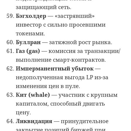
защищающий сеть.
Бэгхолдер
— «застрявший»
инвестор с сильно просевшими
токенами.
Буллран
— затяжной рост рынка.
Газ (gas)
— комиссия за транзакции/
выполнение смарт-контрактов.
Имперманентный убыток
—
недополученная выгода LP из-за
изменения цен в пуле.
Кит (whale)
— участник с крупным
капиталом, способный двигать
цену.
Ликвидация
— принудительное
закрытие позиций биржей при