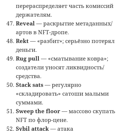
перераспределяет часть комиссий
держателям.
Reveal
— раскрытие метаданных/
артов в NFT-дропе.
Rekt
— «разбит»; серьёзно потерял
деньги.
Rug pull
— «сматывание ковра»;
создатели уносят ликвидность/
средства.
Stack sats
— регулярно
«складировать» сатоши малыми
суммами.
Sweep the floor
— массово скупать
NFT по флор-цене.
Sybil attack
— атака