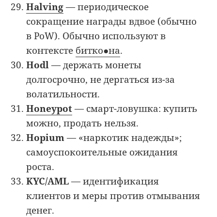
Halving
— периодическое
сокращение награды вдвое (обычно
в PoW). Обычно используют в
контексте
битко●на
.
Hodl
— держать монеты
долгосрочно, не дергаться из-за
волатильности.
Honeypot
— смарт-ловушка: купить
можно, продать нельзя.
Hopium
— «наркотик надежды»;
самоуспокоительные ожидания
роста.
KYC/AML
— идентификация
клиентов и меры против отмывания
денег.