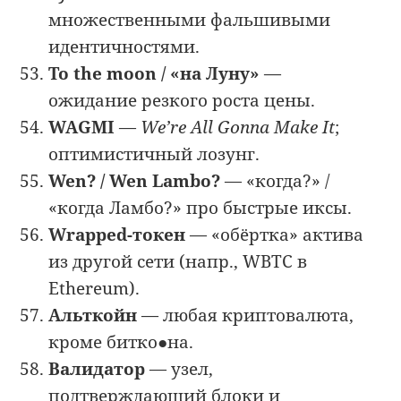
множественными фальшивыми
идентичностями.
To the moon / «на Луну»
—
ожидание резкого роста цены.
WAGMI
—
We’re All Gonna Make It
;
оптимистичный лозунг.
Wen? / Wen Lambo?
— «когда?» /
«когда Ламбо?» про быстрые иксы.
Wrapped-токен
— «обёртка» актива
из другой сети (напр., WBTC в
Ethereum).
Альткойн
— любая криптовалюта,
кроме битко●на.
Валидатор
— узел,
подтверждающий блоки и