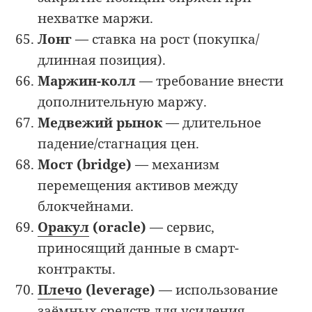
нехватке маржи.
Лонг
— ставка на рост (покупка/
длинная позиция).
Маржин-колл
— требование внести
дополнительную маржу.
Медвежий рынок
— длительное
падение/стагнация цен.
Мост (bridge)
— механизм
перемещения активов между
блокчейнами.
Оракул
(oracle)
— сервис,
приносящий данные в смарт-
контракты.
Плечо
(leverage)
— использование
заёмных средств для усиления