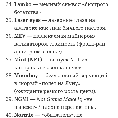
Lambo
— мемный символ «быстрого
богатства».
Laser eyes
— лазерные глаза на
аватарке как знак бычьего настроя.
MEV
— извлекаемая майнером/
валидатором стоимость (фронт-ран,
арбитраж в блоке).
Mint (NFT)
— выпуск NFT из
контракта в свой кошелёк.
Moonboy
— безусловный верующий
в скорый «полет на Луну»
(ожидание резкого роста цены).
NGMI
—
Not Gonna Make It
; «не
вывезет» / плохие перспективы.
Normie
— «обыватель», не