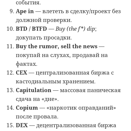
события.
Ape in
— влететь в сделку/проект без
должной проверки.
BTD / BTFD
—
Buy (the f*) dip
;
докупать просадки.
Buy the rumor, sell the news
—
покупай на слухах, продавай на
фактах.
CEX
— централизованная биржа с
кастодиальным хранением.
Capitulation
— массовая паническая
сдача на «дне».
Copium
— «наркотик оправданий»
после провала.
DEX
— децентрализованная биржа