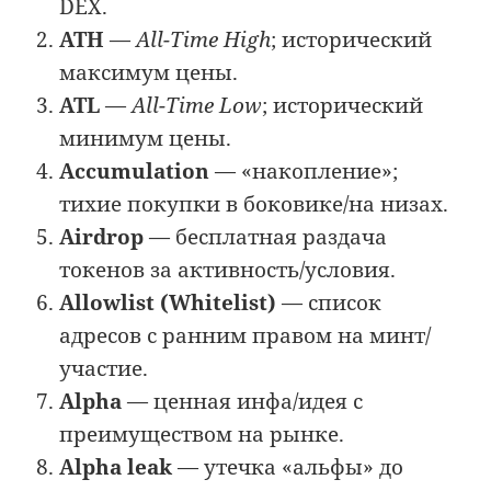
DEX.
ATH
—
All-Time High
; исторический
максимум цены.
ATL
—
All-Time Low
; исторический
минимум цены.
Accumulation
— «накопление»;
тихие покупки в боковике/на низах.
Airdrop
— бесплатная раздача
токенов за активность/условия.
Allowlist (Whitelist)
— список
адресов с ранним правом на минт/
участие.
Alpha
— ценная инфа/идея с
преимуществом на рынке.
Alpha leak
— утечка «альфы» до