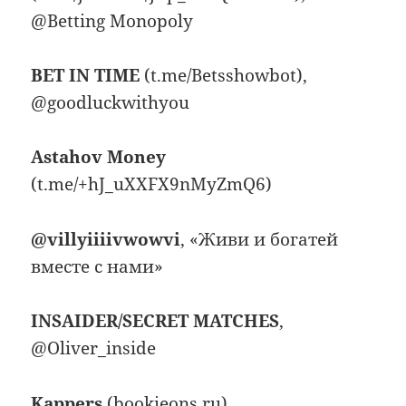
@Betting Monopoly
BET IN TIME
(t.me/Betsshowbot),
@goodluckwithyou
Astahov Money
(t.me/+hJ_uXXFX9nMyZmQ6)
@villyiiiivwowvi
, «Живи и богатей
вместе с нами»
INSAIDER/SECRET MATCHES
,
@Oliver_inside
Kappers
(bookieons.ru)