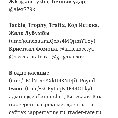
ЖБ
, @andryzhb,
Точный удар
,
@alex779k
Tackle
,
Trophy
,
Trafix
,
Код Истока
,
Жало Лубумбы
(t.me/joinchat/mlQebs4MQjtmYTYy),
Кристалл Фомона
, @africanectyt,
@assistantafrica, @grigavlasov
В одно касание
(t.me/+B0lNDm8XkU43NDJi),
Payed
Game
(t.me/+sQFytuqN4K44OTky),
админ @eufixmatches, Вячеслав. Как
проверенные рекомендованы на
сайтах capperrating.ru, trader-rate.ru