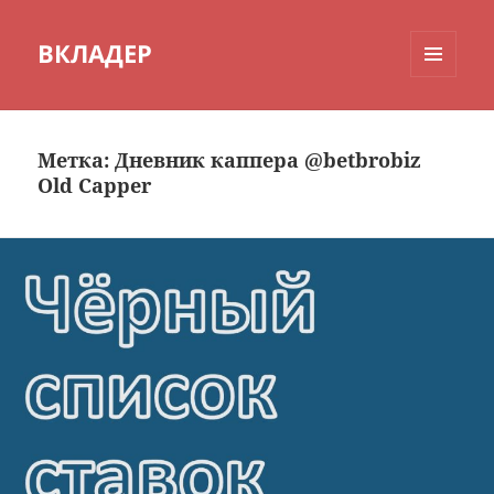
ВКЛАДЕР
МЕНЮ
И
ВИДЖЕТЫ
Метка:
Дневник каппера @betbrobiz
Old Capper