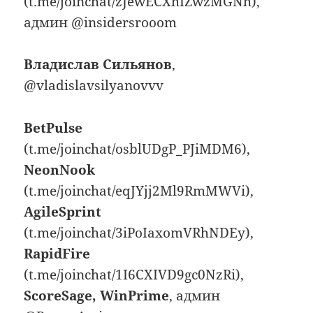
(t.me/joinchat/zJewECXhIZwzMGNh),
админ @insidersrooom
Владислав Сильянов
,
@vladislavsilyanovvv
BetPulse
(t.me/joinchat/osblUDgP_PJiMDM6),
NeonNook
(t.me/joinchat/eqJYjj2Ml9RmMWVi),
AgileSprint
(t.me/joinchat/3iPoIaxomVRhNDEy),
RapidFire
(t.me/joinchat/1I6CXIVD9gc0NzRi),
ScoreSage, WinPrime
, админ