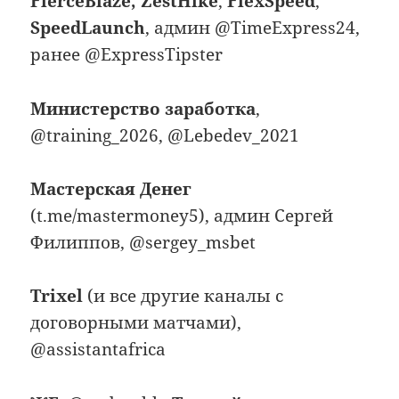
FierceBlaze,
ZestHike
,
FlexSpeed
,
SpeedLaunch
, админ @TimeExpress24,
ранее @ExpressTipster
Министерство заработка
,
@training_2026, @Lebedev_2021
Мастерская Денег
(t.me/mastermoney5), админ Сергей
Филиппов, @sergey_msbet
Trixel
(и все другие каналы с
договорными матчами),
@assistantafrica