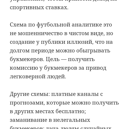
спортивных ставках.
Схема по футбольной аналитике это
не мошенничество в чистом виде, но
создание у публики иллюзий, что на
долгом периоде можно обыгрывать
букмекеров. Цель — получить
комиссию у букмекеров за привод
легковерной людей.
Другие схемы: платные каналы с
прогнозами, которые можно получить
в других местах бесплатно;
заманивание в нелегальных
букмекеров; дача людям случайных