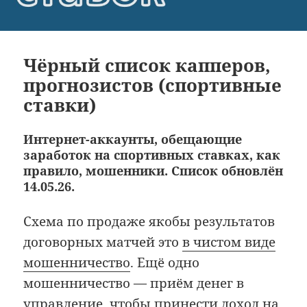
Чёрный список капперов,
прогнозистов (спортивные
ставки)
Интернет-аккаунты, обещающие
заработок на спортивных ставках, как
правило, мошенники. Список обновлён
14.05.26.
Схема по продаже якобы результатов
договорных матчей это
в чистом виде
мошенничество
. Ещё одно
мошенничество — приём денег в
управление, чтобы принести доход на