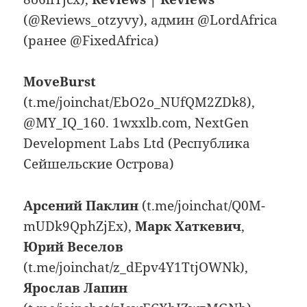
(@Reviews_otzyvy), админ @LordAfrica
(ранее @FixedAfrica)
MoveBurst
(t.me/joinchat/EbO2o_NUfQM2ZDk8),
@MY_IQ_160. 1wxxlb.com, NextGen
Development Labs Ltd (Республика
Сейшельские Острова)
Арсений Паклин
(t.me/joinchat/Q0M-
mUDk9QphZjEx),
Марк Хаткевич
,
Юрий Веселов
(t.me/joinchat/z_dEpv4Y1TtjOWNk),
Ярослав Лапин