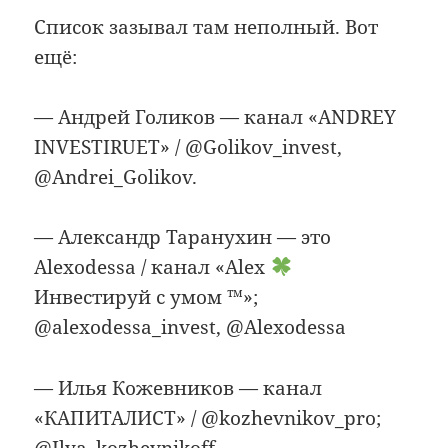
Список зазывал там неполный. Вот
ещё:
— Андрей Голиков — канал «ANDREY
INVESTIRUET» / @Golikov_invest,
@Andrei_Golikov.
— Александр Таранухин — это
Alexodessa / канал «Alex
Инвестируй с умом ™»;
@alexodessa_invest, @Alexodessa
— Илья Кожевников — канал
«КАПИТАЛИСТ» / @kozhevnikov_pro;
@Ilya_kozhevnikoff