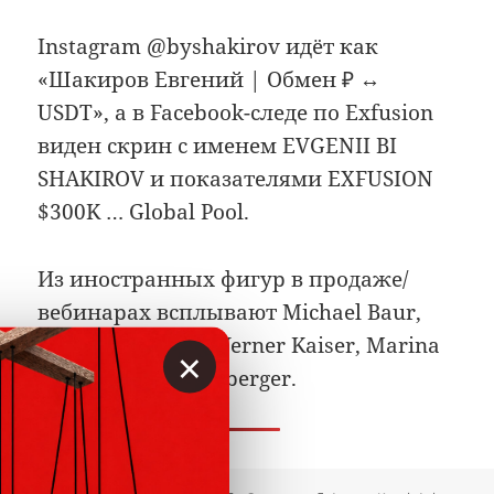
Instagram @byshakirov идёт как
«Шакиров Евгений | Обмен ₽ ↔
USDT», а в Facebook-следе по Exfusion
виден скрин с именем EVGENII BI
SHAKIROV и показателями EXFUSION
$300K … Global Pool.
Из иностранных фигур в продаже/
вебинарах всплывают Michael Baur,
Asker Sakinmaz, Werner Kaiser, Marina
×
Graf и Benni Heimberger.