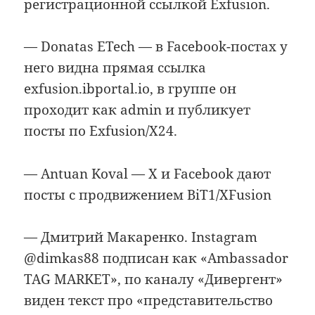
регистрационной ссылкой Exfusion.
— Donatas ETech — в Facebook-постах у
него видна прямая ссылка
exfusion.ibportal.io, в группе он
проходит как admin и публикует
посты по Exfusion/X24.
— Antuan Koval — X и Facebook дают
посты с продвижением BiT1/XFusion
— Дмитрий Макаренко. Instagram
@dimkas88 подписан как «Ambassador
TAG MARKET», по каналу «Дивергент»
виден текст про «представительство