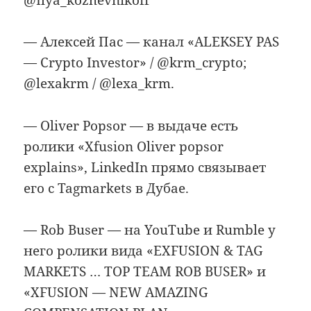
— Алексей Пас — канал «ALEKSEY PAS
— Crypto Investor» / @krm_crypto;
@lexakrm / @lexa_krm.
— Oliver Popsor — в выдаче есть
ролики «Xfusion Oliver popsor
explains», LinkedIn прямо связывает
его с Tagmarkets в Дубае.
— Rob Buser — на YouTube и Rumble у
него ролики вида «EXFUSION & TAG
MARKETS … TOP TEAM ROB BUSER» и
«XFUSION — NEW AMAZING