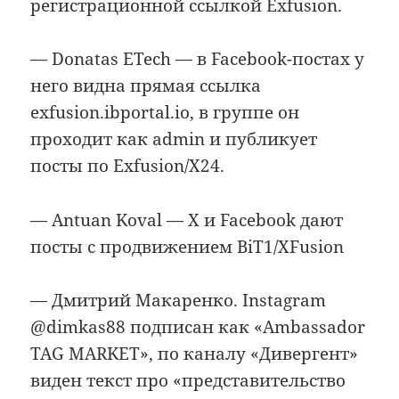
регистрационной ссылкой Exfusion.
— Donatas ETech — в Facebook-постах у
него видна прямая ссылка
exfusion.ibportal.io, в группе он
проходит как admin и публикует
посты по Exfusion/X24.
— Antuan Koval — X и Facebook дают
посты с продвижением BiT1/XFusion
— Дмитрий Макаренко. Instagram
@dimkas88 подписан как «Ambassador
TAG MARKET», по каналу «Дивергент»
виден текст про «представительство