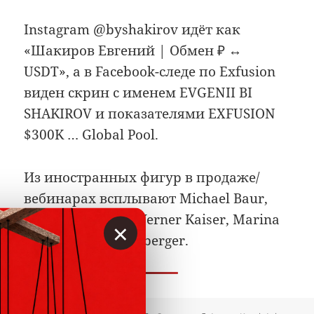
Instagram @byshakirov идёт как
«Шакиров Евгений | Обмен ₽ ↔
USDT», а в Facebook-следе по Exfusion
виден скрин с именем EVGENII BI
SHAKIROV и показателями EXFUSION
$300K … Global Pool.
Из иностранных фигур в продаже/
вебинарах всплывают Michael Baur,
Asker Sakinmaz, Werner Kaiser, Marina
×
Graf и Benni Heimberger.