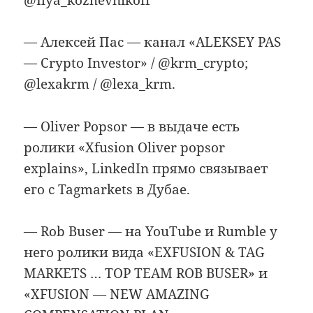
— Алексей Пас — канал «ALEKSEY PAS
— Crypto Investor» / @krm_crypto;
@lexakrm / @lexa_krm.
— Oliver Popsor — в выдаче есть
ролики «Xfusion Oliver popsor
explains», LinkedIn прямо связывает
его с Tagmarkets в Дубае.
— Rob Buser — на YouTube и Rumble у
него ролики вида «EXFUSION & TAG
MARKETS … TOP TEAM ROB BUSER» и
«XFUSION — NEW AMAZING