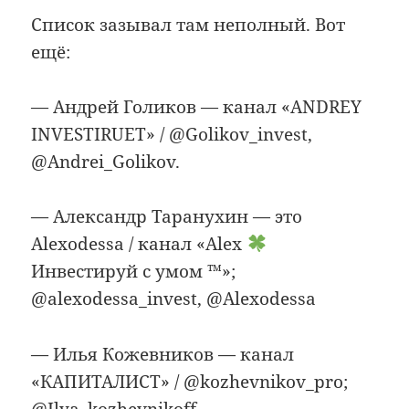
Список зазывал там неполный. Вот
ещё:
— Андрей Голиков — канал «ANDREY
INVESTIRUET» / @Golikov_invest,
@Andrei_Golikov.
— Александр Таранухин — это
Alexodessa / канал «Alex
Инвестируй с умом ™»;
@alexodessa_invest, @Alexodessa
— Илья Кожевников — канал
«КАПИТАЛИСТ» / @kozhevnikov_pro;
@Ilya_kozhevnikoff