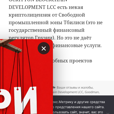
DEVELOPMENT LCC есть некая
криптолицензия от Свободной
промышленной зоны Тбилиси (это не
государственный финансовый
регулятор Грузии). Но это не даёт
×
права оказывать финансовые услуги.
Держитесь от подобных проектов
подальше.
Опубликовано
Автор
Рубрики
25.05.2025
Вкладер
Ваши отзывы и жалобы
,
Метки
Отзывы
Gcrypton Blockchain Development LCC
,
Goodman
,
MEXOption
,
MСapital
,
RETM
,
Александр Гудман
,
Александр
к записи «Стал жертвой 
Чащин
,
Игорь Малахов
3 комментария
Мы используем куки, Яндекс.Метрику и другие средства
аналитики для наилучшего представления нашего сайта.
Если вы продолжите использовать сайт, значит, вас это