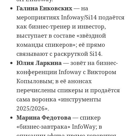
Галина Енковских
— на
мероприятиях Infoway/Si14 подаётся
как бизнес-тренер и инвестор,
выступает в составе «звёздной
команды спикеров»; её прямо
связывают с раскруткой Si14.
Юлия Ларкина
— зовёт на бизнес-
конференции Infoway с Виктором
Копыловым; в её анонсах
перечислены спикеры и продаётся
сама воронка «инструменты
2025/2026».
Марина Федотова
— спикер
«бизнес-завтрака» InfoWay; в
описании эфира прямо говорится,