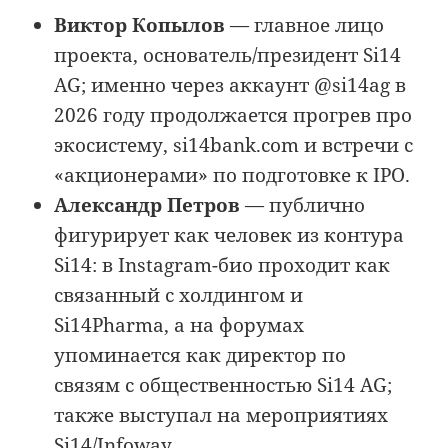
Виктор Копылов
— главное лицо
проекта, основатель/президент Si14
AG; именно через аккаунт @si14ag в
2026 году продолжается прогрев про
экосистему, si14bank.com и встречи с
«акционерами» по подготовке к IPO.
Александр Петров
— публично
фигурирует как человек из контура
Si14: в Instagram-био проходит как
связанный с холдингом и
Si14Pharma, а на форумах
упоминается как директор по
связям с общественностью Si14 AG;
также выступал на мероприятиях
Si14/Infoway.