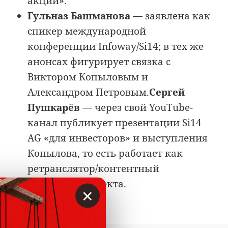
акции».
Гульназ Башманова
— заявлена как
спикер международной
конференции Infoway/Si14; в тех же
анонсах фигурирует связка с
Виктором Копыловым и
Александром Петровым.
Сергей
Пушкарёв
— через свой YouTube-
канал публикует презентации Si14
AG «для инвесторов» и выступления
Копылова, то есть работает как
ретранслятор/контентный
промоутер проекта.
×