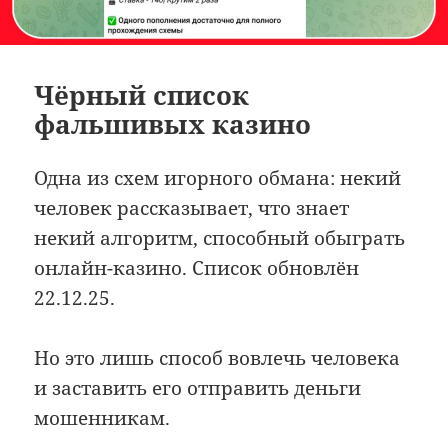
Чёрный список
фальшивых казино
Одна из схем игорного обмана: некий
человек рассказывает, что знает
некий алгоритм, способный обыграть
онлайн-казино. Список обновлён
22.12.25.
Но это лишь способ вовлечь человека
и заставить его отправить деньги
мошенникам.