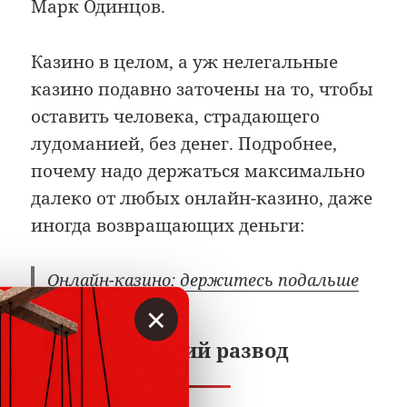
Марк Одинцов.
Казино в целом, а уж нелегальные
казино подавно заточены на то, чтобы
оставить человека, страдающего
лудоманией, без денег. Подробнее,
почему надо держаться максимально
далеко от любых онлайн-казино, даже
иногда возвращающих деньги:
Онлайн-казино: держитесь подальше
×
Казино и прочий развод