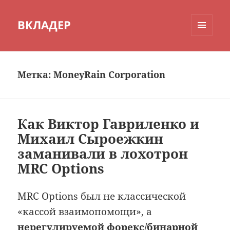
ВКЛАДЕР
МЕНЮ
И
ВИДЖЕТЫ
Метка:
MoneyRain Corporation
Как Виктор Гавриленко и
Михаил Сыроежкин
заманивали в лохотрон
MRC Options
MRC Options был не классической
«кассой взаимопомощи», а
нерегулируемой форекс/бинарной