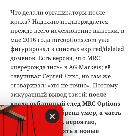
Что делали организаторы после
краха? Надёжно подтверждается
прежде всего исчезновение вывески: в
мае 2016 года mrcoptions.com уже
фигурировал в списках expired/deleted
доменов. Есть версия, что MRC
«перерождались» в AG Markets; её
озвучивал Сергей Лихо, но сам же
оговаривал: «это не точно». Поэтому
аккуратный вывод такой:
после
краха публичный след MRC Options
×
ушёл в туман — бренд умер, а часть
инфраструктуры, вероятно,
пыталась перелезть в новые