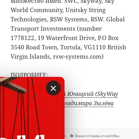
множество имён: SWC, Skyway, Sky
World Community, Unitsky String
Technologies, RSW Systems, RSW. Global
Transport Investments (number
1778122, 19 Waterfront Drive, P.O Box
3540 Road Town, Tortola, VG1110 British
Virgin Islands, rsw-systems.com)
ПОДРОБНЕЕ:
×
Удоли. Анатолий Юницкий (SkyWay
Capital) против Владимира Зылёва
Опубликовано
Автор
Рубрики
02.01.2026
Гость сайта
Ваши отзывы и жалобы
,