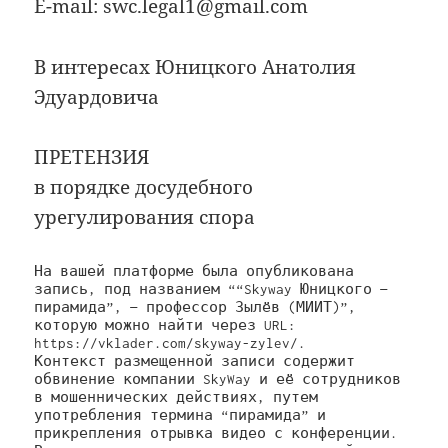
E-mail: swc.legal1@gmail.com
В интересах Юницкого Анатолия
Эдуардовича
ПРЕТЕНЗИЯ
в порядке досудебного
урегулирования спора
На вашей платформе была опубликована 
запись, под названием ““Skyway Юницкого — 
пирамида”, — профессор Зылёв (МИИТ)”, 
которую можно найти через URL: 
https://vklader.com/skyway-zylev/.

Контекст размещенной записи содержит 
обвинение компании SkyWay и её сотрудников 
в мошеннических действиях, путем 
употребления термина “пирамида” и 
прикрепления отрывка видео с конференции. 
