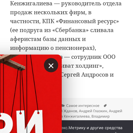
Кенжигалиева — руководитель отдела
продаж нескольких фирм, в
частности, КПК «Финансовый ресурс»
(ее подруга из «Сбербанка» сливала
аферистам базы данных и
информацию о пенсионерах),
Дмитрий Морозов — сотрудник ООО
×
«НИД» и ООО «Приват холдинг»,
Андрей Кочанов, Сергей Андросов и
другие».
Опубликовано
Автор
Рубрики
Метки
27.04.2026
Вкладер
Самое интересное
Альбина Тимакова
,
Анатолий Жданов
,
Андрей Глазкин
,
Андрей
Кочанов
,
Артур Давтян
,
Баира Кенжигалиева
,
Владимир
Дрягин
,
Денис Назаров
,
Сергей Егоров
,
Станислав Главатских
,
к записи ПИК «Омега Г
Ярослав Пакулин
Добавить комментарий
Мы используем куки, Яндекс.Метрику и другие средства