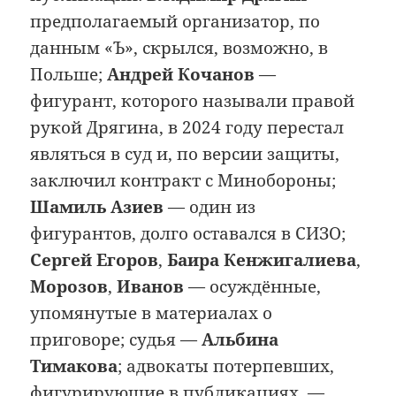
предполагаемый организатор, по
данным «Ъ», скрылся, возможно, в
Польше;
Андрей Кочанов
—
фигурант, которого называли правой
рукой Дрягина, в 2024 году перестал
являться в суд и, по версии защиты,
заключил контракт с Минобороны;
Шамиль Азиев
— один из
фигурантов, долго оставался в СИЗО;
Сергей Егоров
,
Баира Кенжигалиева
,
Морозов
,
Иванов
— осуждённые,
упомянутые в материалах о
приговоре; судья —
Альбина
Тимакова
; адвокаты потерпевших,
фигурирующие в публикациях, —