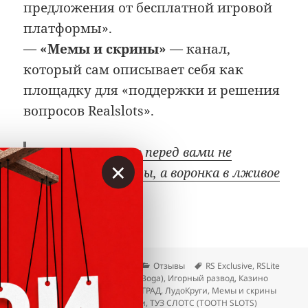
предложения от бесплатной игровой
платформы».
—
«Мемы и скрины»
— канал,
который сам описывает себя как
площадку для «поддержки и решения
вопросов Realslots».
5 признаков, что перед вами не
×
бесплатные призы, а воронка в лживое
казино
Опубликовано
Автор
Рубрики
Метки
13.04.2026
Вкладер
Отзывы
RS Exclusive
,
RSLite
(RealSlots Lite)
,
ГлазБога (GlazBoga)
,
Игорный развод
,
Казино
или Игры с пользой
,
КАЗИНОГРАД
,
ЛудоКруги
,
Мемы и скрины
(RealSlots)
,
Ставка в описании
,
ТУЗ СЛОТС (TOOTH SLOTS)