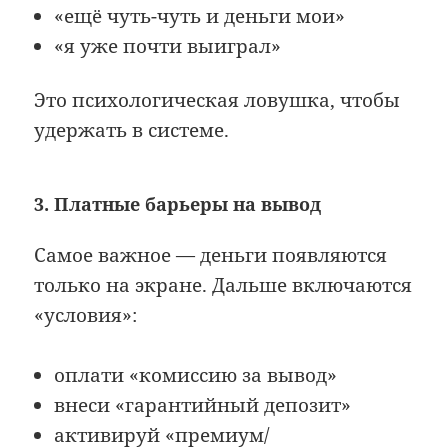
«ещё чуть-чуть и деньги мои»
«я уже почти выиграл»
Это психологическая ловушка, чтобы
удержать в системе.
3. Платные барьеры на вывод
Самое важное — деньги появляются
только на экране. Дальше включаются
«условия»:
оплати «комиссию за вывод»
внеси «гарантийный депозит»
активируй «премиум/