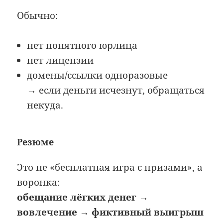
Обычно:
нет понятного юрлица
нет лицензии
домены/ссылки одноразовые
→ если деньги исчезнут, обращаться
некуда.
Резюме
Это не «бесплатная игра с призами», а
воронка:
обещание лёгких денег →
вовлечение → фиктивный выигрыш