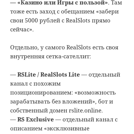
— «Казино или Игры с пользой»
. Там
тоже есть заход с обещанием «забери
свои 5000 рублей с RealSlots прямо
сейчас».
Отдельно, у самого RealSlots есть своя
внутренняя сетка-сателлит:
—
RSLite / RealSlots Lite
— отдельный
канал с похожим
позиционированием: «возможность
зарабатывать без вложений», бот и
собственный домен rslite.online.
—
RS Exclusive
— отдельный канал с
описанием «эксклюзивные