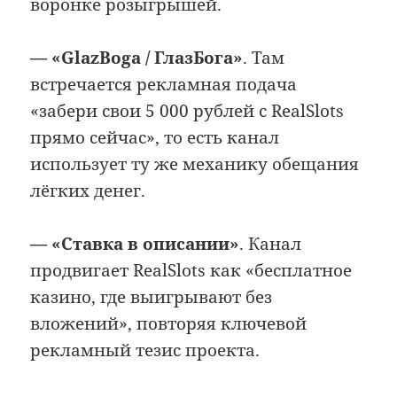
воронке розыгрышей.
— «GlazBoga / ГлазБога»
. Там
встречается рекламная подача
«забери свои 5 000 рублей с RealSlots
прямо сейчас», то есть канал
использует ту же механику обещания
лёгких денег.
— «Ставка в описании»
. Канал
продвигает RealSlots как «бесплатное
казино, где выигрывают без
вложений», повторяя ключевой
рекламный тезис проекта.