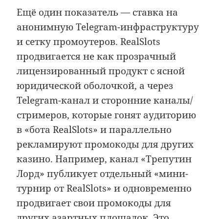
Ещё один показатель — ставка на
анонимную Telegram-инфраструктуру
и сетку промоутеров. RealSlots
продвигается не как прозрачный
лицензированный продукт с ясной
юридической оболочкой, а через
Telegram-канал и сторонние каналы/
стримеров, которые гонят аудиторию
в «бота RealSlots» и параллельно
рекламируют промокоды для других
казино. Например, канал «Трепутин
Лорд» публикует отдельный «мини-
турнир от RealSlots» и одновременно
продвигает свои промокоды для
других азартных площадок. Это