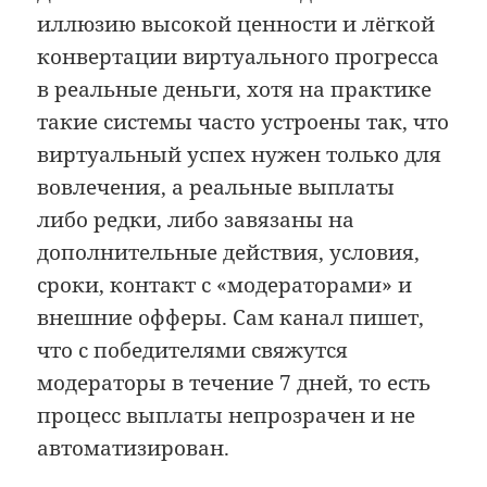
иллюзию высокой ценности и лёгкой
конвертации виртуального прогресса
в реальные деньги, хотя на практике
такие системы часто устроены так, что
виртуальный успех нужен только для
вовлечения, а реальные выплаты
либо редки, либо завязаны на
дополнительные действия, условия,
сроки, контакт с «модераторами» и
внешние офферы. Сам канал пишет,
что с победителями свяжутся
модераторы в течение 7 дней, то есть
процесс выплаты непрозрачен и не
автоматизирован.