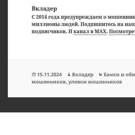
Вкладер
С 2014 года предупреждаем о мошенника
миллионы людей. Подпишитесь на на
подписчиков. И
канал в MAX
.
Посмотрет
Опубликовано
Автор
Рубрики
15.11.2024
Вкладер
Банки и об
мошенников
,
уловки мошенников