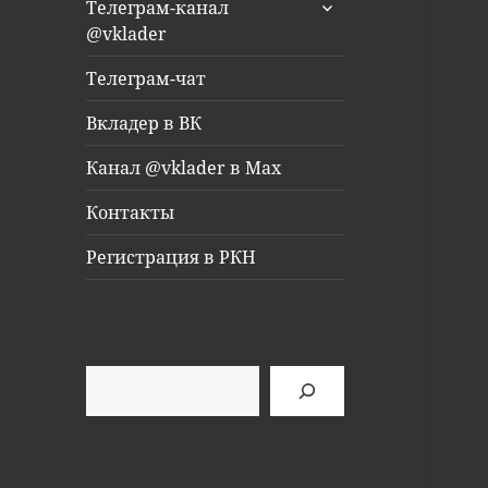
раскрыть
Телеграм-канал
дочернее
@vklader
меню
Телеграм-чат
Вкладер в ВК
Канал @vklader в Max
Контакты
Регистрация в РКН
Поиск