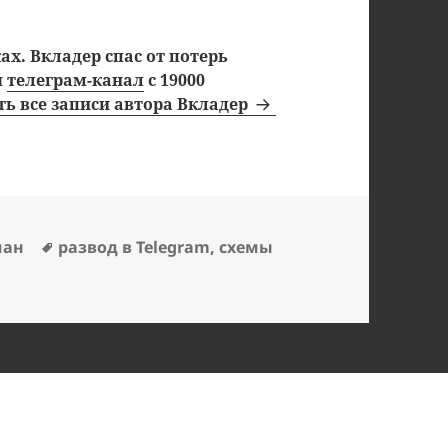
х. Вкладер спас от потерь
ш
телеграм-канал
с 19000
ь все записи автора Вкладер
Метки
ман
развод в Telegram
,
схемы