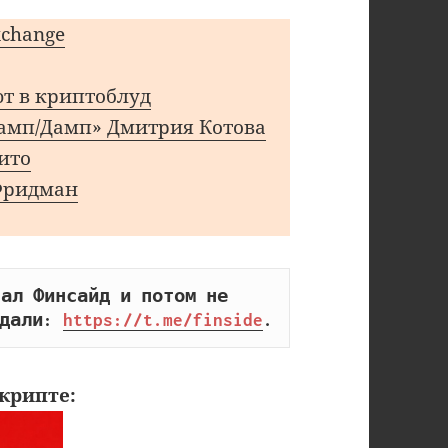
change
ют в криптоблуд
Памп/Дамп» Дмитрия Котова
вито
Фридман
ал Финсайд и потом не 
дали: 
https://t.me/finside
.
крипте: