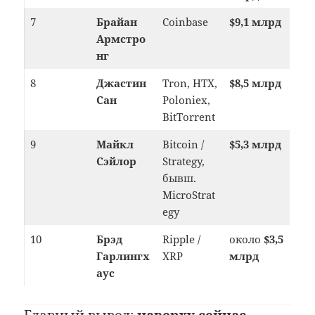
7
Брайан
Coinbase
$9,1 млрд
Армстро
нг
8
Джастин
Tron, HTX,
$8,5 млрд
Сан
Poloniex,
BitTorrent
9
Майкл
Bitcoin /
$5,3 млрд
Сэйлор
Strategy,
бывш.
MicroStrat
egy
10
Брэд
Ripple /
около
$3,5
Гарлингх
XRP
млрд
аус
Главный вывод:
наверху сейчас