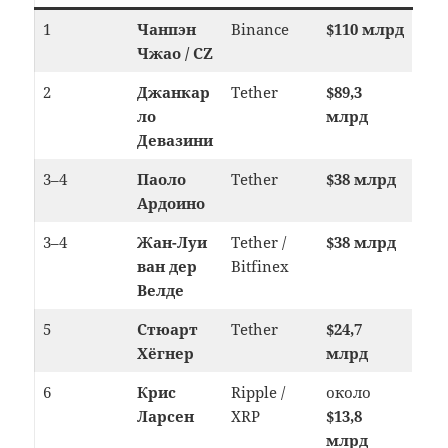
1
Чанпэн
Binance
$110 млрд
Чжао / CZ
2
Джанкар
Tether
$89,3
ло
млрд
Девазини
3–4
Паоло
Tether
$38 млрд
Ардоино
3–4
Жан-Луи
Tether /
$38 млрд
ван дер
Bitfinex
Велде
5
Стюарт
Tether
$24,7
Хёгнер
млрд
6
Крис
Ripple /
около
Ларсен
XRP
$13,8
млрд