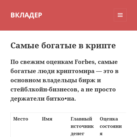
ВКЛАДЕР
МЕНЮ
И
ВИДЖЕТЫ
Самые богатые в крипте
По свежим оценкам Forbes, самые
богатые люди криптомира — это в
основном владельцы бирж и
стейблкойн-бизнесов, а не просто
держатели битко•на.
Место
Имя
Главный
Оценка
источник
состояни
денег
я