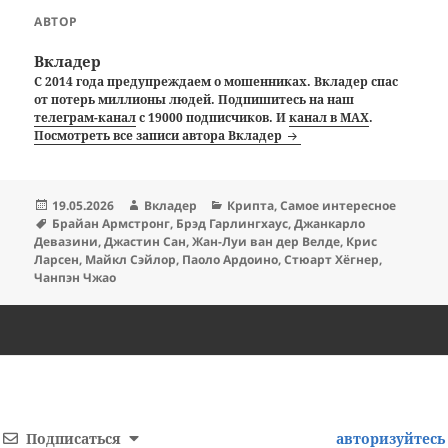
АВТОР
Вкладер
С 2014 года предупреждаем о мошенниках. Вкладер спас
от потерь миллионы людей. Подпишитесь на наш
телеграм-канал
с 19000 подписчиков. И
канал в MAX
.
Посмотреть все записи автора Вкладер
Опубликовано
Автор
Рубрики
19.05.2026
Вкладер
Крипта
,
Самое интересное
Метки
Брайан Армстронг
,
Брэд Гарлингхаус
,
Джанкарло
Девазини
,
Джастин Сан
,
Жан-Луи ван дер Велде
,
Крис
Ларсен
,
Майкл Сэйлор
,
Паоло Ардоино
,
Стюарт Хёгнер
,
Чанпэн Чжао
Подписаться
авторизуйтесь