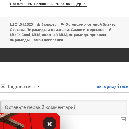
Посмотреть все записи автора Вкладер
Опубликовано
Автор
Рубрики
21.04.2025
Вкладер
Осторожно: сетевой бизнес
,
Метки
Отзывы
,
Пирамиды и признаки
,
Самое интересное
Life Is Good
,
MLM
,
опасный MLM
,
пирамида
,
признаки
пирамиды
,
Роман Василенко
Подписаться
авторизуйтесь
×