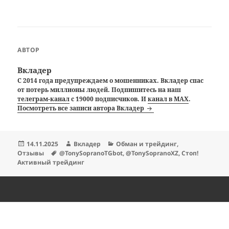
АВТОР
Вкладер
С 2014 года предупреждаем о мошенниках. Вкладер спас
от потерь миллионы людей. Подпишитесь на наш
телеграм-канал
с 19000 подписчиков. И
канал в MAX
.
Посмотреть все записи автора Вкладер
Опубликовано
Автор
Рубрики
14.11.2025
Вкладер
Обман и трейдинг
,
Метки
Отзывы
@TonySopranoTGbot
,
@TonySopranoXZ
,
Стоп!
Активный трейдинг