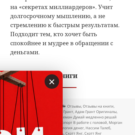
на «секретах миллиардеров». Учит
долгосрочному мышлению, а не
стремлению к быстрым результатам.
Подходит тем, кто хочет быть
спокойнее и мудрее в обращении с
деньгами.
Полезно про книги
×
Опубликовано
Автор
Рубрики
08.07.2026
Вкладер
Отзывы
,
Отзывы на книги
,
Метки
Самое интересное
Адам Грант
,
Адам Грант Оригиналы
,
Дэниел Канеман
,
Дэниел Канеман Думай медленно решай
быстро
,
Кэл Ньюпорт
,
Кэл Ньюпорт В работе с головой
,
Морган
Хаузел
,
Морган Хаузел Психология денег
,
Нассим Талеб
,
Нассим Талеб Чёрный лебедь
,
Скотт Янг
,
Скотт Янг