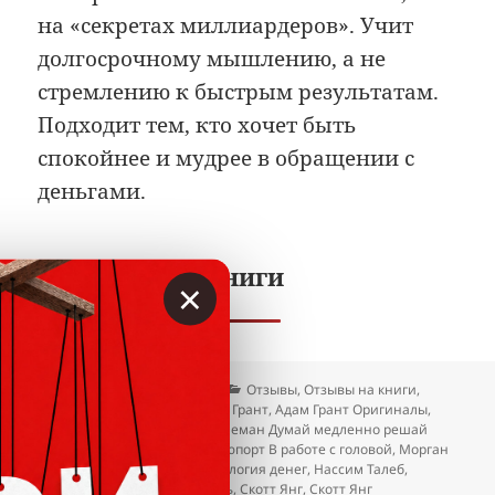
на «секретах миллиардеров». Учит
долгосрочному мышлению, а не
стремлению к быстрым результатам.
Подходит тем, кто хочет быть
спокойнее и мудрее в обращении с
деньгами.
Полезно про книги
×
Опубликовано
Автор
Рубрики
08.07.2026
Вкладер
Отзывы
,
Отзывы на книги
,
Метки
Самое интересное
Адам Грант
,
Адам Грант Оригиналы
,
Дэниел Канеман
,
Дэниел Канеман Думай медленно решай
быстро
,
Кэл Ньюпорт
,
Кэл Ньюпорт В работе с головой
,
Морган
Хаузел
,
Морган Хаузел Психология денег
,
Нассим Талеб
,
Нассим Талеб Чёрный лебедь
,
Скотт Янг
,
Скотт Янг