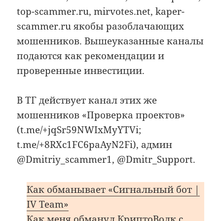
top-scammer.ru, mirvotes.net, kaper-
scammer.ru якобы разоблачающих
мошенников. Вышеуказанные каналы
подаются как рекомендации и
проверенные инвестиции.
В ТГ действует канал этих же
мошенников «Проверка проектов»
(t.me/+jqSr59NWIxMyYTVi;
t.me/+8RXc1FC6paAyN2Fi), админ
@Dmitriy_scammer1, @Dmitr_Support.
Как обманывает «Сигнальный бот |
IV Team»
Как меня обманул КриптоВолк с