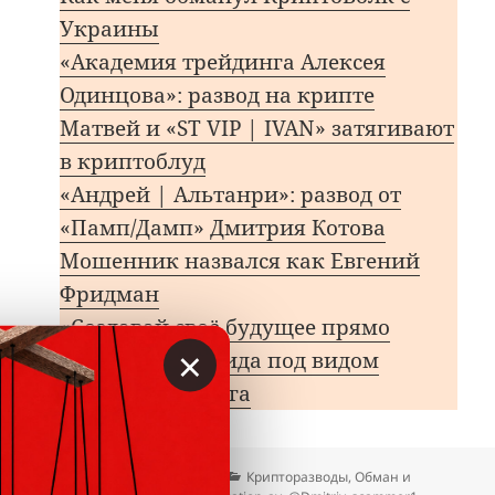
Украины
«Академия трейдинга Алексея
Одинцова»: развод на крипте
Матвей и «ST VIP | IVAN» затягивают
в криптоблуд
«Андрей | Альтанри»: развод от
«Памп/Дамп» Дмитрия Котова
Мошенник назвался как Евгений
Фридман
«Создавай своё будущее прямо
×
сейчас»: пирамида под видом
криптотрейдинга
Опубликовано
Автор
Рубрики
26.06.2025
Вкладер
Крипторазводы
,
Обман и