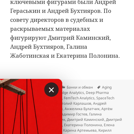
ключевыми фигурами были Андрей
Гераськин и Андрей Бухтияров. По
совету директоров в судебных и
раскрываемых материалах
фигурируют Дмитрий Каминский,
Андрей Бухтияров, Галина
Жаботинская и Екатерина Полонина.
×
Опубликовано
Автор
Рубрики
Метки
26.04.2026
Вкладер
Банки и обман
Aging
Analytics Agency
,
Deep Knowledge Analytics
,
Deep Pharma
Intelligence
,
Dmitrii Caminschii
,
FemTech Analytics
,
SpaceTech
Analytics
,
Алексей Куцев
,
Анатолий Карлашов
,
Андрей
Бухтияров
,
Андрей Гераськин
,
Анжелика Булатчик
,
Артём
Яманов
,
Вадим Аркадьев
,
Владимир Гостев
,
Галина
Жаботинская
,
Дмитрий Гриник
,
Дмитрий Каминский
,
Дмитрий
Коноков
,
Дмитрий Сальтиков
,
Екатерина Полонина
,
Елена
Кузнецова
,
Жанна Тимохина
,
Карина Артемьева
,
Кирилл