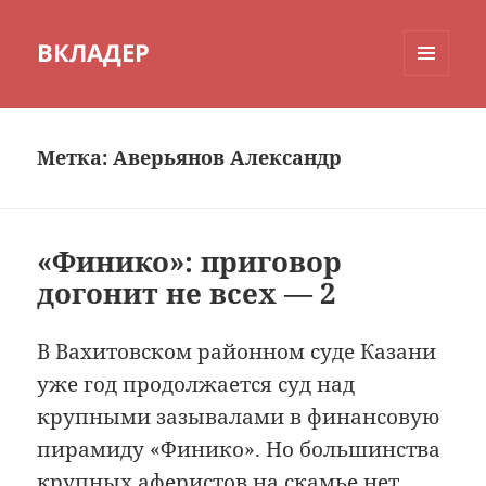
ВКЛАДЕР
МЕНЮ
И
ВИДЖЕТЫ
Метка:
Аверьянов Александр
«Финико»: приговор
догонит не всех — 2
В Вахитовском районном суде Казани
уже год продолжается суд над
крупными зазывалами в финансовую
пирамиду «Финико». Но большинства
крупных аферистов на скамье нет.