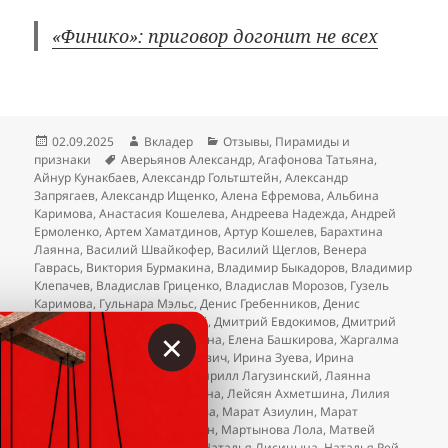
«Финико»: приговор догонит не всех
Опубликовано
Автор
Рубрики
02.09.2025
Вкладер
Отзывы
,
Пирамиды и
Метки
признаки
Аверьянов Александр
,
Агафонова Татьяна
,
Айнур Кунакбаев
,
Александр Гольтштейн
,
Александр
Запрягаев
,
Александр Ищенко
,
Алена Ефремова
,
Альбина
Каримова
,
Анастасия Кошелева
,
Андреева Надежда
,
Андрей
Ермоленко
,
Артем Хаматдинов
,
Артур Кошелев
,
Барахтина
Лаянна
,
Василий Швайкофер
,
Василий Щеглов
,
Венера
Гаврась
,
Виктория Бурмакина
,
Владимир Быкадоров
,
Владимир
Клепачев
,
Владислав Гриценко
,
Владислав Морозов
,
Гузель
Каримова
,
Гульнара Мэльс
,
Денис Гребенников
,
Денис
Чесноков
,
Дзекунов Дмитрий
,
Дмитрий Евдокимов
,
Дмитрий
×
Человечков
,
Екатерина Овдина
,
Елена Башкирова
,
Жаргалма
Базарова
,
Зыгмунт Зыгмунтович
,
Ирина Зуева
,
Ирина
Шумкова
,
Карина Руппель
,
Кирилл Лагузинский
,
Лаянна
Барахтина
,
Лейсан Ахметшина
,
Лейсян Ахметшина
,
Лилия
Нуриева
,
Людмила Шалашова
,
Марат Азиулин
,
Марат
Сабиров
,
Марсель Саггидулин
,
Мартынова Лола
,
Матвей
Тимкин
,
Наталья Вамбуева
,
Наталья Лисицына
,
Наталья Рей
,