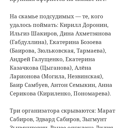
На скамье подсудимых — те, кого
удалось поймать: Кирилл Доронин,
Ильгиз Шакиров, Дина Ахметзянова
(Габдуллина), Екатерина Бозоева
(Баирова, Зюльковская, Тармаева),
Андрей Галущенко, Екатерина
Казачкова (Цыганова), Алёна
Ларионова (Могила, Незвинская),
Баир Самбуев, Антон Семыкин, Анна
Серикова (Кириленко, Пономарева).
Три организатора скрываются: Марат
Сабиров, Эдвард Сабиров, Зыгмунт
Зыгмунтович. Ранее осуждена Лилия