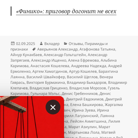
«Финико»: приговор догонит не всех
Опубликовано
Автор
Рубрики
02.09.2025
Вкладер
Отзывы
,
Пирамиды и
Метки
признаки
Аверьянов Александр
,
Агафонова Татьяна
,
Айнур Кунакбаев
,
Александр Гольтштейн
,
Александр
Запрягаев
,
Александр Ищенко
,
Алена Ефремова
,
Альбина
Каримова
,
Анастасия Кошелева
,
Андреева Надежда
,
Андрей
Ермоленко
,
Артем Хаматдинов
,
Артур Кошелев
,
Барахтина
Лаянна
,
Василий Швайкофер
,
Василий Щеглов
,
Венера
Гаврась
,
Виктория Бурмакина
,
Владимир Быкадоров
,
Владимир
Клепачев
,
Владислав Гриценко
,
Владислав Морозов
,
Гузель
Каримова
,
Гульнара Мэльс
,
Денис Гребенников
,
Денис
Чесноков
,
Дзекунов Дмитрий
,
Дмитрий Евдокимов
,
Дмитрий
×
Человечков
,
Екатерина Овдина
,
Елена Башкирова
,
Жаргалма
Базарова
,
Зыгмунт Зыгмунтович
,
Ирина Зуева
,
Ирина
Шумкова
,
Карина Руппель
,
Кирилл Лагузинский
,
Лаянна
Барахтина
,
Лейсан Ахметшина
,
Лейсян Ахметшина
,
Лилия
Нуриева
,
Людмила Шалашова
,
Марат Азиулин
,
Марат
Сабиров
,
Марсель Саггидулин
,
Мартынова Лола
,
Матвей
Тимкин
,
Наталья Вамбуева
,
Наталья Лисицына
,
Наталья Рей
,