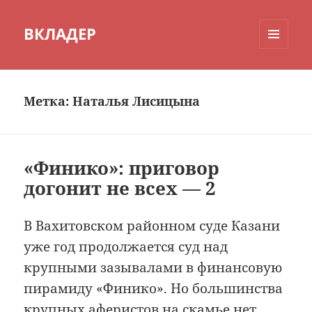
ВКЛАДЕР
МЕНЮ
И
ВИДЖЕТЫ
Метка:
Наталья Лисицына
«Финико»: приговор
догонит не всех — 2
В Вахитовском районном суде Казани
уже год продолжается суд над
крупными зазывалами в финансовую
пирамиду «Финико». Но большинства
крупных аферистов на скамье нет.