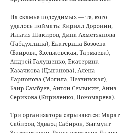
На скамье подсудимых — те, кого
удалось поймать: Кирилл Доронин,
Ильгиз Шакиров, Дина Ахметзянова
(Габдуллина), Екатерина Бозоева
(Баирова, Зюльковская, Тармаева),
Андрей Галущенко, Екатерина
Казачкова (Цыганова), Алёна
Ларионова (Могила, Незвинская),
Баир Самбуев, Антон Семыкин, Анна
Серикова (Кириленко, Пономарева).
Три организатора скрываются: Марат
Сабиров, Эдвард Сабиров, Зыгмунт
Зыгмунтович. Ранее осуждена Лилия