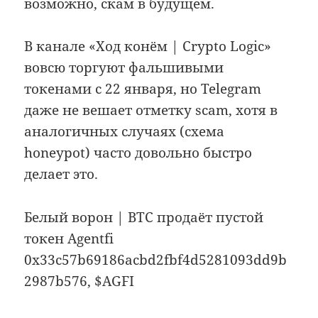
возможно, скам в будущем.
В канале «Ход конём | Crypto Logic»
вовсю торгуют фальшивыми
токенами с 22 января, но Telegram
даже не вешает отметку scam, хотя в
аналогичных случаях (схема
honeypot) часто довольно быстро
делает это.
Белый ворон | BTC продаёт пустой
токен Agentfi
0x33c57b69186acbd2fbf4d5281093dd9b
2987b576, $AGFI