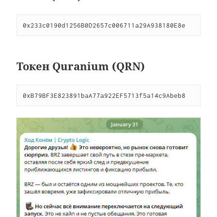
0x233c0190d1256B0D2657c006711a29A938180E8e
Токен Quranium (QRN)
0xB79BF3E823891baA77a922EF5713f5a14c9Abeb8