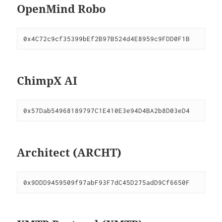
OpenMind Robo
0x4C72c9cf35399bEf2B97B524d4E8959c9FDD0F1B
ChimpX AI
0x57Dab54968189797C1E410E3e94D4BA2b8D03eD4
Architect (ARCHT)
0x9DDD9459509f97abF93F7dC45D275adD9Cf6650F