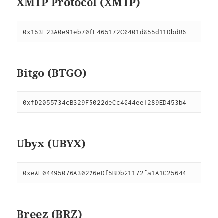
XMTP Protocol (XMTP)
0x153E23A0e91eb70fF465172C0401d855d11DbdB6
Bitgo (BTGO)
0xfD2055734cB329F5022deCc4044ee1289ED453b4
Ubyx (UBYX)
0xeAE04495076A30226eDf5BDb21172fa1A1C25644
Breez (BRZ)