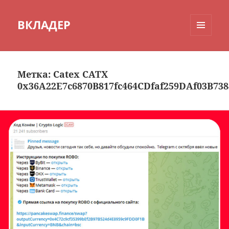
ВКЛАДЕР
МЕНЮ
И
ВИДЖЕТЫ
Метка:
Catex CATX
0x36A22E7c6870B817fc464CDfaf259DAf03B738