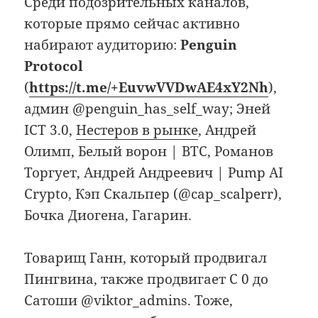
Среди подозрительных каналов,
которые прямо сейчас активно
набирают аудиторию:
Penguin
Protocol
(
https://t.me/+EuvwVVDwAE4xY2Nh
),
админ @penguin_has_self_way; Эней
ICT 3.0,
Нестеров в рынке
, Андрей
Олимп, Белый ворон | BTC, Романов
Торгует, Андрей Андреевич | Pump AI
Crypto, Кэп Скальпер (@cap_scalperr),
Бочка Диогена, Гагарин.
Товарищ Ганн, который продвигал
Пингвина, также продвигает С 0 до
Сатоши @viktor_admins. Тоже,