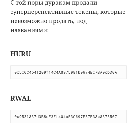
С той поры дуракам продали
суперперспективные токены, которые
невозможно продать, под
названиями:
HURU
0x5c0C4b41209f14C4A8975981b0674Bc7BA0cbD0A
RWAL
0x9531837d3B8dE3Ff404b53C697F37B38c8373507