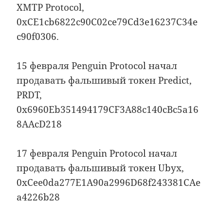
XMTP Protocol,
0xCE1cb6822c90C02ce79Cd3e16237C34e
c90f0306.
15 февраля Penguin Protocol начал
продавать фальшивый токен Predict,
PRDT,
0x6960Eb351494179CF3A88c140cBc5a16
8AAcD218
17 февраля Penguin Protocol начал
продавать фальшивый токен Ubyx,
0xCee0da277E1A90a2996D68f243381CAe
a4226b28