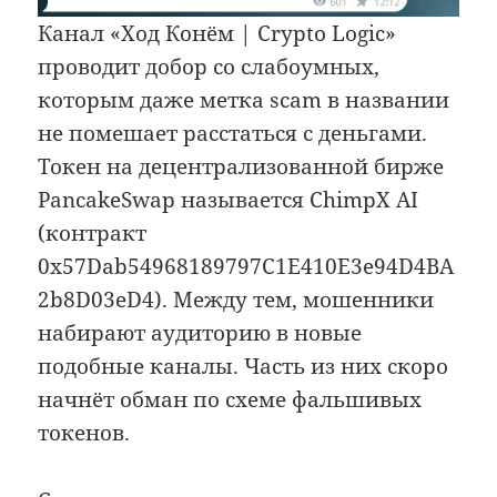
Канал «Ход Конём | Crypto Logic»
проводит добор со слабоумных,
которым даже метка scam в названии
не помешает расстаться с деньгами.
Токен на децентрализованной бирже
PancakeSwap называется ChimpX AI
(контракт
0x57Dab54968189797C1E410E3e94D4BA
2b8D03eD4). Между тем, мошенники
набирают аудиторию в новые
подобные каналы. Часть из них скоро
начнёт обман по схеме фальшивых
токенов.