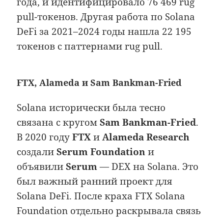
года, и идентифицировало 76 469 rug
pull-токенов. Другая работа по Solana
DeFi за 2021–2024 годы нашла 22 195
токенов с паттернами rug pull.
FTX, Alameda и Sam Bankman-Fried
Solana исторически была тесно
связана с кругом
Sam Bankman-Fried
.
В 2020 году
FTX
и
Alameda Research
создали
Serum Foundation
и
объявили
Serum
— DEX на Solana. Это
был важный ранний проект для
Solana DeFi. После краха FTX Solana
Foundation отдельно раскрывала связь