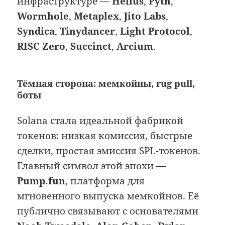
инфраструктуре —
Helius
,
Pyth
,
Wormhole
,
Metaplex
,
Jito Labs
,
Syndica
,
Tinydancer
,
Light Protocol
,
RISC Zero
,
Succinct
,
Arcium
.
Тёмная сторона: мемкойны, rug pull,
боты
Solana стала идеальной фабрикой
токенов: низкая комиссия, быстрые
сделки, простая эмиссия SPL-токенов.
Главный символ этой эпохи —
Pump.fun
, платформа для
мгновенного выпуска мемкойнов. Её
публично связывают с основателями