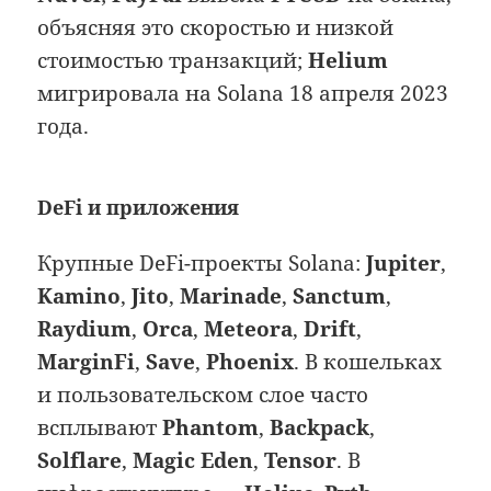
объясняя это скоростью и низкой
стоимостью транзакций;
Helium
мигрировала на Solana 18 апреля 2023
года.
DeFi и приложения
Крупные DeFi-проекты Solana:
Jupiter
,
Kamino
,
Jito
,
Marinade
,
Sanctum
,
Raydium
,
Orca
,
Meteora
,
Drift
,
MarginFi
,
Save
,
Phoenix
. В кошельках
и пользовательском слое часто
всплывают
Phantom
,
Backpack
,
Solflare
,
Magic Eden
,
Tensor
. В