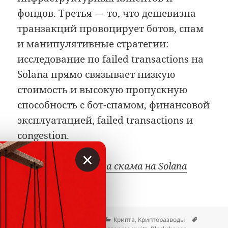
фондов. Третья — то, что дешевизна
транзакций провоцирует ботов, спам
и манипулятивные стратегии:
исследование по failed transactions на
Solana прямо связывает низкую
стоимость и высокую пропускную
способность с бот-спамом, финансовой
эксплуатацией, failed transactions и
congestion.
×
Pump.fun: фабрика скама на Solana
Опубликовано
Автор
Рубрики
Метки
08.07.2026
Вкладер
Крипта
,
Крипторазводы