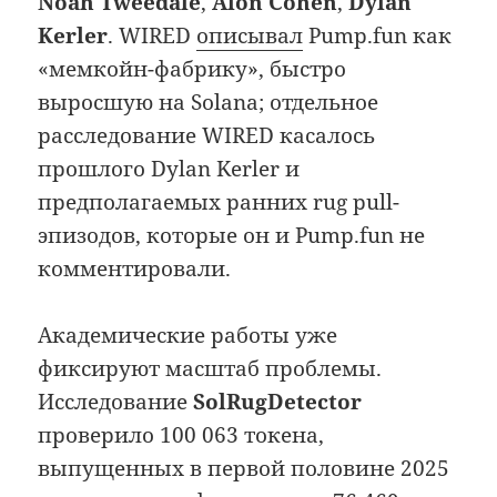
Noah Tweedale
,
Alon Cohen
,
Dylan
Kerler
. WIRED
описывал
Pump.fun как
«мемкойн-фабрику», быстро
выросшую на Solana; отдельное
расследование WIRED касалось
прошлого Dylan Kerler и
предполагаемых ранних rug pull-
эпизодов, которые он и Pump.fun не
комментировали.
Академические работы уже
фиксируют масштаб проблемы.
Исследование
SolRugDetector
проверило 100 063 токена,
выпущенных в первой половине 2025