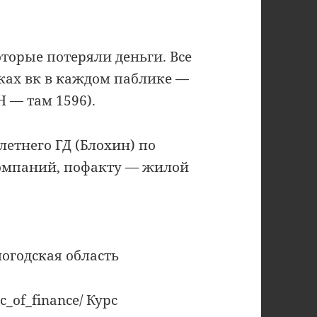
оторые потеряли деньги. Все
лках вк в каждом паблике —
Н — там 1596).
летнего ГД (Блохин) по
компаний, пофакту — жилой
ологодская область
_of_finance/ Курс