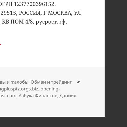
 ОГРН 1237700396152.
29515, РОССИЯ, Г МОСКВА, УЛ
КВ ПОМ 4/8, русрост.рф,
Метки
вы и жалобы
,
Обман и трейдинг
ngplusptz.orgs.biz
,
opening-
ost.com
,
Азбука Финансов
,
Даниил
и Развод! ООО «Консультант», talantym.com