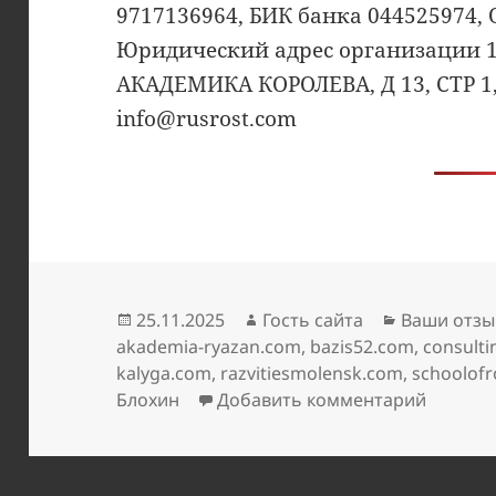
9717136964, БИК банка 044525974,
Юридический адрес организации 1
АКАДЕМИКА КОРОЛЕВА, Д 13, СТР 1, 
info@rusrost.com
Опубликовано
Автор
Рубрики
25.11.2025
Гость сайта
Ваши отзы
akademia-ryazan.com
,
bazis52.com
,
consulti
kalyga.com
,
razvitiesmolensk.com
,
schoolofr
к запис
Блохин
Добавить комментарий