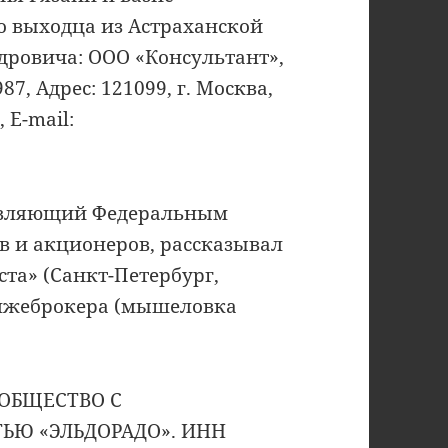
го выходца из Астраханской
дровича: ООО «Консультант»,
7, Адрес: 121099, г. Москва,
 E-mail:
равляющий Федеральным
в и акционеров, рассказывал
ста» (Санкт-Петербург,
в лжеброкера (мышеловка
: ОБЩЕСТВО С
ЬЮ «ЭЛЬДОРАДО». ИНН