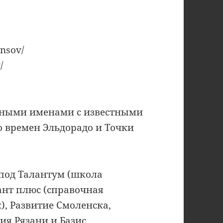
ansov/
/
учными именами с известными
о времен Эльдорадо и Точки
под Талантум (школа
тант плюс (справочная
), Развитие Смоленска,
ия Рязани и Базис