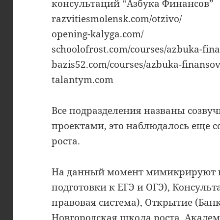
консультаций “Азбука Финансов”
razvitiesmolensk.com/otzivo/
opening-kalyga.com/
schoolofrost.com/courses/azbuka-fin
bazis52.com/courses/azbuka-finansov
talantym.com
Все подразделения названы созв
проектами, это наблюдалось еще с
роста.
На данный момент мимикрируют 
подготовки к ЕГЭ и ОГЭ), Консуль
правовая система), Открытие (Банк
Новгородская школа роста, Академ