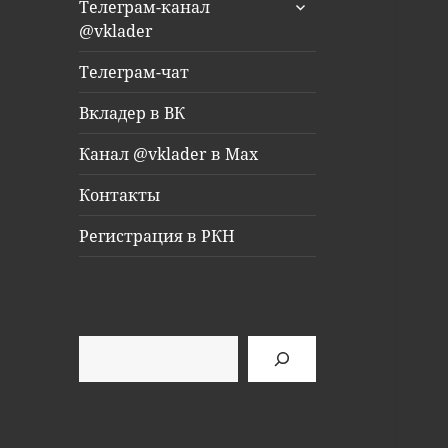
раскрыть
Телеграм-канал
дочернее
@vklader
меню
Телеграм-чат
Вкладер в ВК
Канал @vklader в Max
Контакты
Регистрация в РКН
Поиск