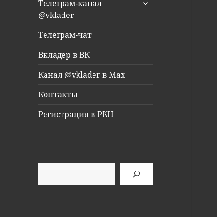
раскрыть
Телеграм-канал
дочернее
@vklader
меню
Телеграм-чат
Вкладер в ВК
Канал @vklader в Max
Контакты
Регистрация в РКН
Поиск