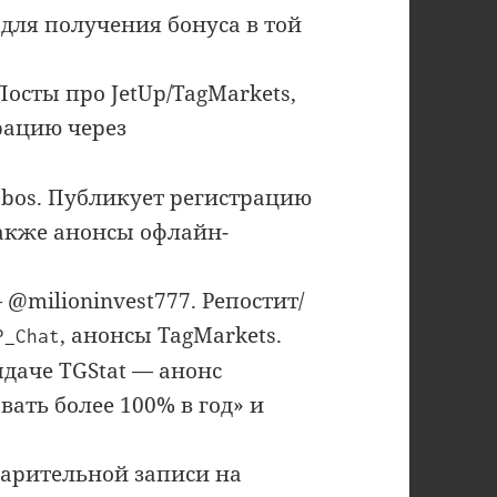
для получения бонуса в той
осты про JetUp/TagMarkets,
трацию через
bos. Публикует регистрацию
также анонсы офлайн-
@milioninvest777. Репостит/
, анонсы TagMarkets.
P_Chat
ыдаче TGStat — анонс
ать более 100% в год» и
арительной записи на