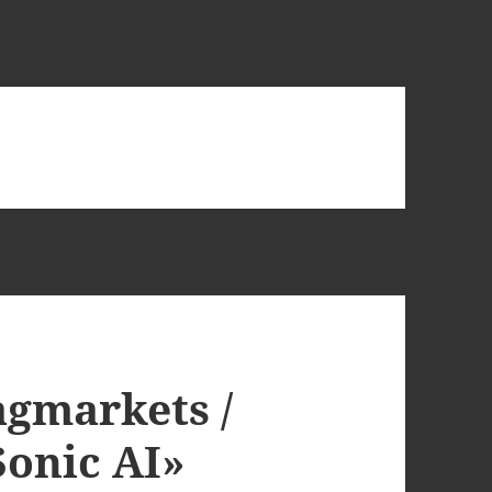
agmarkets /
onic AI»