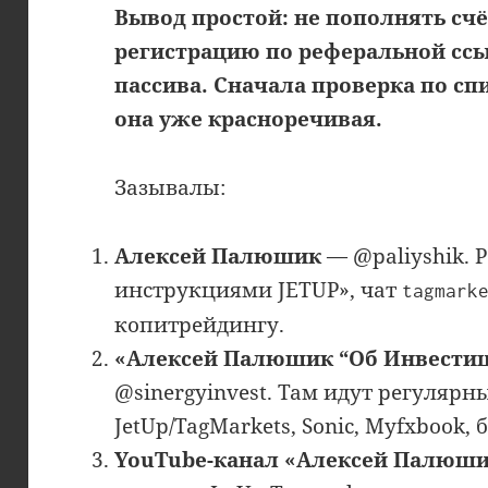
Вывод простой: не пополнять счё
регистрацию по реферальной ссы
пассива. Сначала проверка по сп
она уже красноречивая.
Зазывалы:
Алексей Палюшик
— @paliyshik. Р
инструкциями JETUP», чат
tagmark
копитрейдингу.
«Алексей Палюшик “Об Инвести
@sinergyinvest. Там идут регулярн
JetUp/TagMarkets, Sonic, Myfxbook, 
YouTube-канал «Алексей Палюши