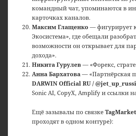
командный чат, упоминаются в и
карточках каналов.
Максим Глащенко
— фигурирует к
Экосистема», где обещали разобрать
возможности он открывает для пар
дохода».
Никита Гурулев
— «Форекс, страт
Анна Бархатова
— «Партнёрская п
DARWIN Official RU / @jet_up_russ
Sonic AI, CopyX, Amplify и ссылки на
Ещё зазывалы по связке
TagMarkets
проходят в одном контуре):