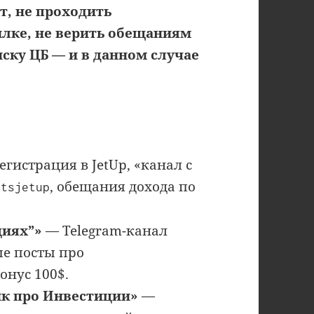
т, не проходить
лке, не верить обещаниям
иску ЦБ — и в данном случае
егистрация в JetUp, «канал с
, обещания дохода по
etsjetup
циях”»
— Telegram-канал
ые посты про
бонус 100$.
к про Инвестиции»
—