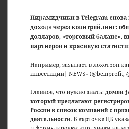
Пирамидчики в Telegram снова 
доход» через копитрейдинг: об
долларов, «торговый баланс», 
партнёров и красивую статисти
Например, зазывает в лохотрон ка
инвестиции| NEWS» (@beinprofit, @
Главное, что нужно знать:
домен
j
который предлагают регистриро
России в список компаний с при
деятельности
. В карточке ЦБ указа
и формулировка: «признаки нелег