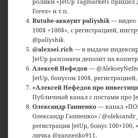
ролики «JetUp Tagmarkets пришел 
Forex» и т.п.
Rutube-аккаунт paliyshik
— видео 
100$ +100$», с регистрацией, инс
@paliyshik.
@alexsei.rich
— в выдаче индекси
JetUp разгоняем депозит на копитр
Алексей Нефедов
— @AlekseyNefed
JetUp, бонусом 100$, регистрацией
«Алексей Нефедов про инвестиц
Публичный канал с постами про Je
Олександр Ганненко
— канал «П
Олександр Ганненко» / @oleksandr_
регистрация JetUp, бонус 100+100
личка @gannenko911.