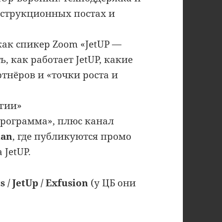
нструкционных постах и
ак спикер Zoom «JetUP —
, как работает JetUP, какие
тнёров и «точки роста и
егии»
рограмма», плюс канал
ian
, где публикуются промо
 JetUP.
 / JetUp / Exfusion
(у ЦБ они