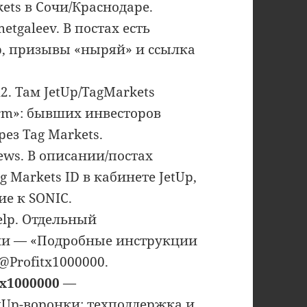
ets в Сочи/Краснодаре.
galeev. В постах есть
up, призывы «ныряй» и ссылка
2. Там JetUp/TagMarkets
irm»: бывших инвесторов
ез Tag Markets.
ews. В описании/постах
 Markets ID в кабинете JetUp,
е к SONIC.
lp. Отдельный
ии — «Подробные инструкции
Profitx1000000.
tx1000000
—
tUp-воронки: техподдержка и