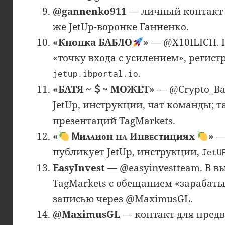
@gannenko911
— личный контакт 
же JetUp-воронке Ганненко.
«Кнопка БАБЛО
»
— @X10ILICH. П
«точку входа с усилением», регис
.
jetup.ibportal.io
«БАТЯ ~
~ МОЖЕТ»
— @Crypto_Ba
JetUp, инструкции, чат команды; 
презентаций TagMarkets.
«
Ꮇиᴧᴧиᴏн нᴀ Инʙᴇᴄᴛициях
»
— 
публикует JetUp, инструкции,
JetU
EasyInvest
— @easyinvestteam. В в
TagMarkets с обещанием «зарабатыв
записью через @MaximusGL.
@MaximusGL
— контакт для предв