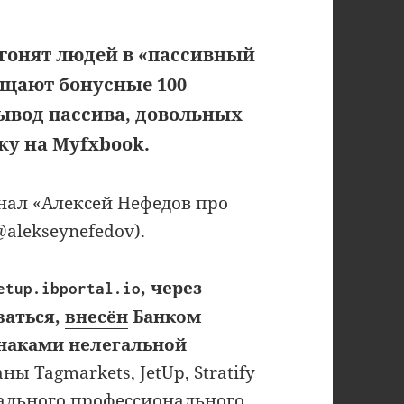
гонят людей в «пассивный
ещают бонусные 100
вывод пассива, довольных
ку на Myfxbook.
нал «Алексей Нефедов про
alekseynefedov).
, через
etup.ibportal.io
ваться,
внесён
Банком
знаками нелегальной
ны Tagmarkets, JetUp, Stratify
ального профессионального