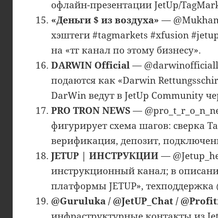
офлайн-презентации JetUp/TagMark
«Деньги $ из воздуха»
— @Mukhamet
хэштеги #tagmarkets #xfusion #jet
на «тг канал по этому бизнесу».
DARWIN Official
— @darwinofficiall
подаются как «Darwin Rettungssch
DarWin ведут в JetUp Community чер
PRO TRON NEWS
— @pro_t_r_o_n_n
фигурирует схема шагов: сверка Tag
верификация, депозит, подключени
JETUP | ИНСТРУКЦИИ
— @Jetup_he
инструкционный канал; в описан
платформы JETUP», техподдержка @
@Guruluka / @JetUP_Chat / @Profi
инфраструктурные контакты из Je