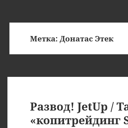
Метка:
Донатас Этек
Развод! JetUp / T
«копитрейдинг S