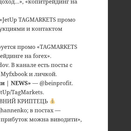
доход…», «копитрейдинг на
«JetUp TAGMARKETS промо
трукциями и контактом
руется промо «TAGMARKETS
ейдинге на forex».
ov. В канале есть посты с
, Myfxbook и личкой.
ии | NEWS»
— @beinprofit.
tUp/TagMarkets.
ОВНИЙ КРИПТЕЦЬ
hannenko; в постах —
, «прибуток можна виводити»,