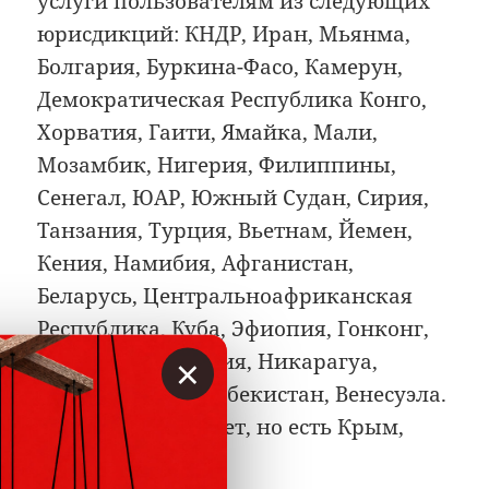
услуги пользователям из следующих
юрисдикций: КНДР, Иран, Мьянма,
Болгария, Буркина-Фасо, Камерун,
Демократическая Республика Конго,
Хорватия, Гаити, Ямайка, Мали,
Мозамбик, Нигерия, Филиппины,
Сенегал, ЮАР, Южный Судан, Сирия,
Танзания, Турция, Вьетнам, Йемен,
Кения, Намибия, Афганистан,
Беларусь, Центральноафриканская
Республика, Куба, Эфиопия, Гонконг,
×
Ирак, Ливан, Ливия, Никарагуа,
Сомали, Судан, Узбекистан, Венесуэла.
России в списке нет, но есть Крым,
Донецк, Луганск.