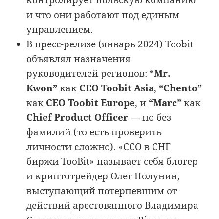
контролирует польскую компанию
и что они работают под единым
управлением.
В пресс-релизе (январь 2024) Toobit
объявлял назначения
руководителей регионов:
“Mr.
Kwon”
как
CEO Toobit Asia
,
“Chento”
как
CEO Toobit Europe
, и
“Marc”
как
Chief Product Officer
— но без
фамилий (то есть проверить
личности сложно). «CCO в СНГ
биржи TooBit» называет себя блогер
и криптотрейдер Олег Полунин,
выступающий потерпевшим от
действий
арестованного Владимира