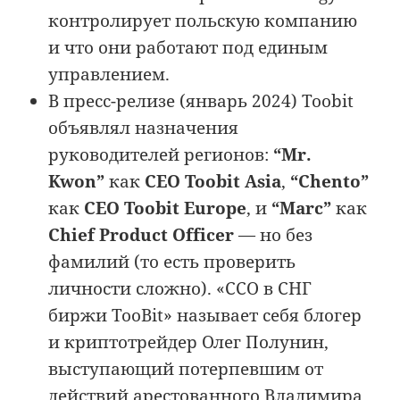
контролирует польскую компанию
и что они работают под единым
управлением.
В пресс-релизе (январь 2024) Toobit
объявлял назначения
руководителей регионов:
“Mr.
Kwon”
как
CEO Toobit Asia
,
“Chento”
как
CEO Toobit Europe
, и
“Marc”
как
Chief Product Officer
— но без
фамилий (то есть проверить
личности сложно). «CCO в СНГ
биржи TooBit» называет себя блогер
и криптотрейдер Олег Полунин,
выступающий потерпевшим от
действий
арестованного Владимира