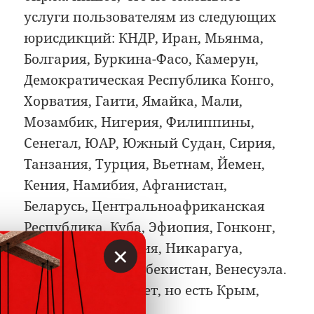
услуги пользователям из следующих
юрисдикций: КНДР, Иран, Мьянма,
Болгария, Буркина-Фасо, Камерун,
Демократическая Республика Конго,
Хорватия, Гаити, Ямайка, Мали,
Мозамбик, Нигерия, Филиппины,
Сенегал, ЮАР, Южный Судан, Сирия,
Танзания, Турция, Вьетнам, Йемен,
Кения, Намибия, Афганистан,
Беларусь, Центральноафриканская
Республика, Куба, Эфиопия, Гонконг,
×
Ирак, Ливан, Ливия, Никарагуа,
Сомали, Судан, Узбекистан, Венесуэла.
России в списке нет, но есть Крым,
Донецк, Луганск.