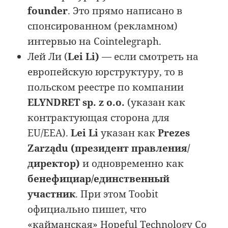
founder
. Это прямо написано в
спонсированном (рекламном)
интервью на Cointelegraph.
Лей Ли (
Lei Li)
— если смотреть на
европейскую юрструктуру, то в
польском реестре по компании
ELYNDRET sp. z o.o.
(указан как
контрактующая сторона для
EU/EEA).
Lei Li
указан как
Prezes
Zarządu (президент правления/
директор)
и одновременно как
бенефициар/единственный
участник
. При этом Toobit
официально пишет, что
«кайманская» Hopeful Technology Co