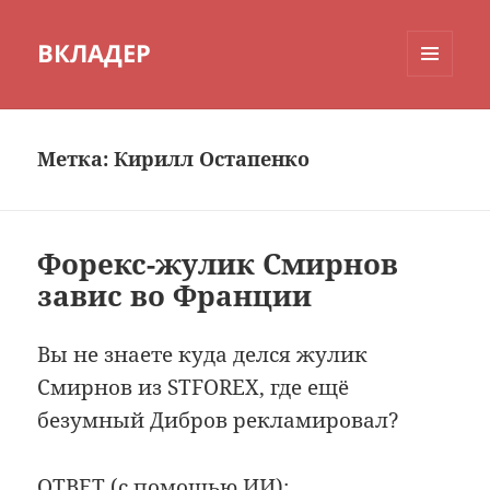
ВКЛАДЕР
МЕНЮ
И
ВИДЖЕТЫ
Метка:
Кирилл Остапенко
Форекс-жулик Смирнов
завис во Франции
Вы не знаете куда делся жулик
Смирнов из STFOREX, где ещё
безумный Дибров рекламировал?
ОТВЕТ (с помощью ИИ):