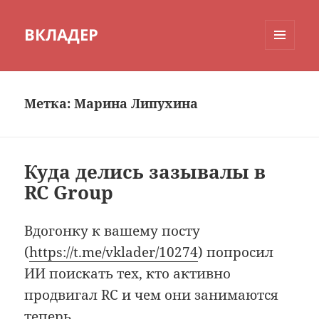
ВКЛАДЕР
МЕНЮ
И
ВИДЖЕТЫ
Метка:
Марина Липухина
Куда делись зазывалы в
RC Group
Вдогонку к вашему посту
(
https://t.me/vklader/10274
) попросил
ИИ поискать тех, кто активно
продвигал RC и чем они занимаются
теперь.