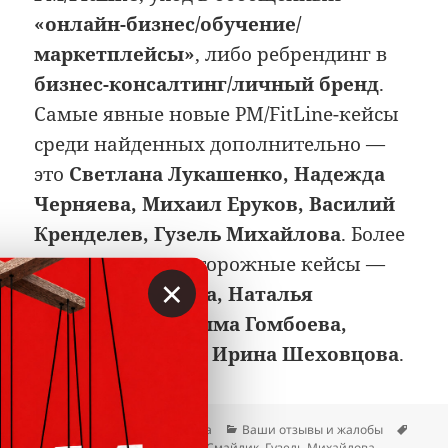
«онлайн-бизнес/обучение/
маркетплейсы»
, либо ребрендинг в
бизнес-консалтинг/личный бренд
.
Самые явные новые PM/FitLine-кейсы
среди найденных дополнительно —
это
Светлана Лукашенко, Надежда
Черняева, Михаил Еруков, Василий
Кренделев, Гузель Михайлова
. Более
«размытые» и осторожные кейсы —
×
Марина Липухина, Наталья
Хабалова, Сындыма Гомбоева,
Венера Смайлик, Ирина Шеховцова
.
Опубликовано
Автор
Рубрики
Метк
16.04.2026
Гость сайта
Ваши отзывы и жалобы
Василий Кренделев
,
Венера Смайлик
,
Гузель Михайлова
,