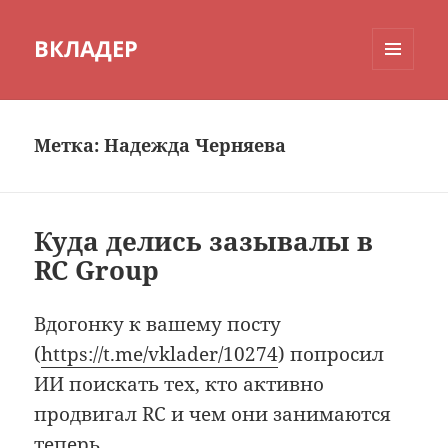
ВКЛАДЕР
МЕНЮ
И
ВИДЖЕТЫ
Метка:
Надежда Черняева
Куда делись зазывалы в
RC Group
Вдогонку к вашему посту
(
https://t.me/vklader/10274
) попросил
ИИ поискать тех, кто активно
продвигал RC и чем они занимаются
теперь.