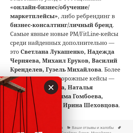
«онлайн-бизнес/обучение/
маркетплейсы»
, либо ребрендинг в
бизнес-консалтинг/личный бренд
.
Самые явные новые PM/FitLine-кейсы
среди найденных дополнительно —
это
Светлана Лукашенко, Надежда
Черняева, Михаил Еруков, Василий
Кренделев, Гузель Михайлова
. Более
«размытые» и осторожные кейсы —
×
Марина Липухина, Наталья
Хабалова, Сындыма Гомбоева,
Венера Смайлик, Ирина Шеховцова
.
Опубликовано
Автор
Рубрики
Метк
16.04.2026
Гость сайта
Ваши отзывы и жалобы
Василий Кренделев
,
Венера Смайлик
,
Гузель Михайлова
,